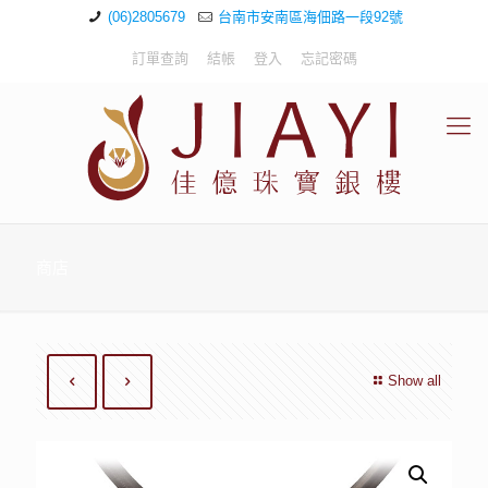
(06)2805679
台南市安南區海佃路一段92號
訂單查詢
結帳
登入
忘記密碼
商店
Show all