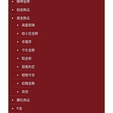
酬神金牌
鉑金飾品
黃金飾品
真愛密碼
迪士尼金飾
幸運草
今生金飾
點金術
甜蜜約定
戀戀今世
結婚金飾
其他
鑽石商品
K金