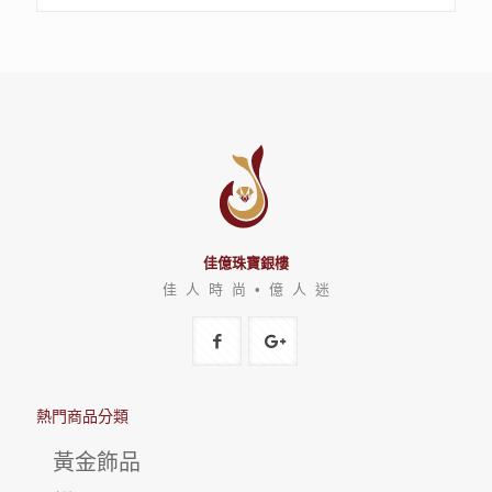
佳億珠寶銀樓
佳 人 時 尚 • 億 人 迷
熱門商品分類
黃金飾品