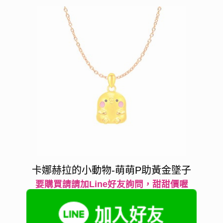
卡娜赫拉的小動物-萌萌P助黃金墜子
要購買請請加Line好友詢問，甜甜價喔