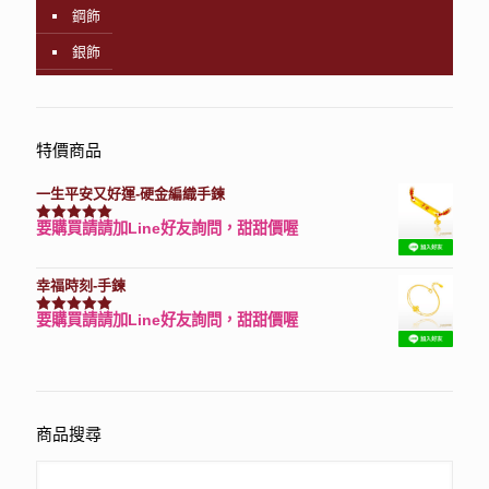
鋼飾
銀飾
特價商品
一生平安又好運-硬金編織手鍊
要購買請請加Line好友詢問，甜甜價喔
評分
7740
滿分 5
幸福時刻-手鍊
要購買請請加Line好友詢問，甜甜價喔
評分
3150
滿分 5
商品搜尋