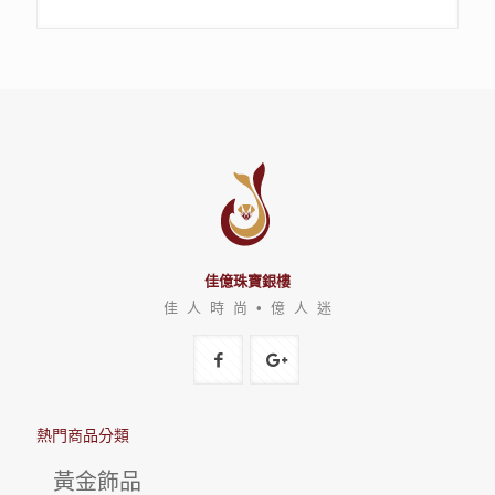
佳億珠寶銀樓
佳 人 時 尚 • 億 人 迷
熱門商品分類
黃金飾品