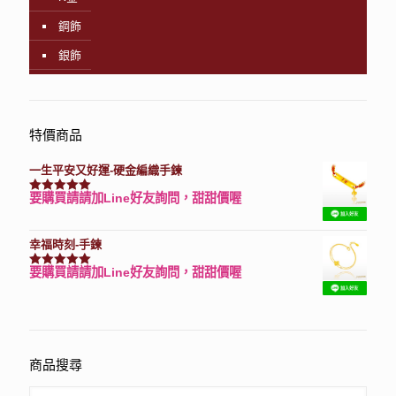
鋼飾
銀飾
特價商品
一生平安又好運-硬金編織手鍊
要購買請請加Line好友詢問，甜甜價喔
評分
7740
滿分 5
幸福時刻-手鍊
要購買請請加Line好友詢問，甜甜價喔
評分
3150
滿分 5
商品搜尋