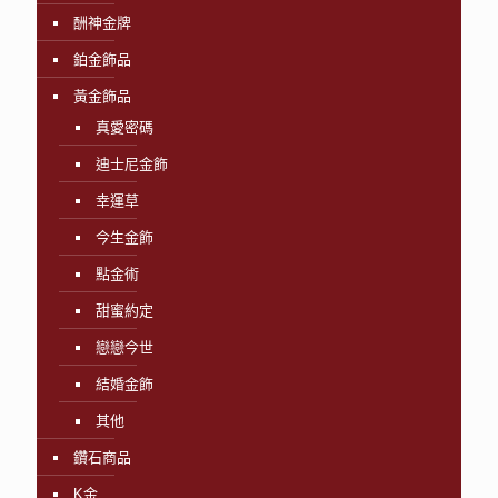
酬神金牌
鉑金飾品
黃金飾品
真愛密碼
迪士尼金飾
幸運草
今生金飾
點金術
甜蜜約定
戀戀今世
結婚金飾
其他
鑽石商品
K金