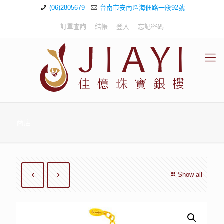
(06)2805679
台南市安南區海佃路一段92號
訂單查詢
結帳
登入
忘記密碼
商店
Show all