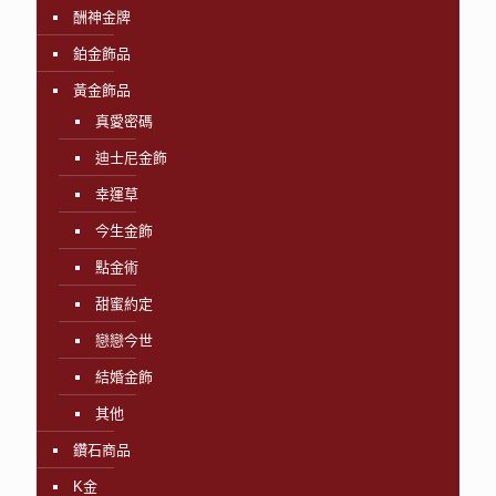
酬神金牌
鉑金飾品
黃金飾品
真愛密碼
迪士尼金飾
幸運草
今生金飾
點金術
甜蜜約定
戀戀今世
結婚金飾
其他
鑽石商品
K金