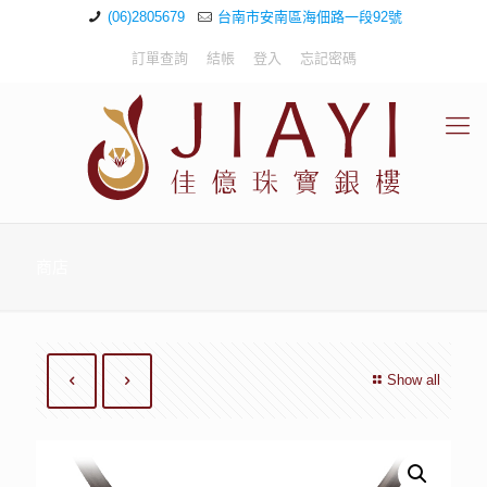
(06)2805679
台南市安南區海佃路一段92號
訂單查詢
結帳
登入
忘記密碼
商店
Show all