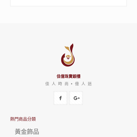
佳億珠寶銀樓
佳 人 時 尚 • 億 人 迷
熱門商品分類
黃金飾品