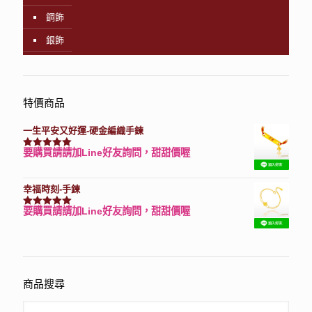
鋼飾
銀飾
特價商品
一生平安又好運-硬金編織手鍊
要購買請請加Line好友詢問，甜甜價喔
評分
7740
滿分 5
幸福時刻-手鍊
要購買請請加Line好友詢問，甜甜價喔
評分
3150
滿分 5
商品搜尋