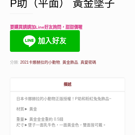
P助（平面） 黃金墜子
要購買請請加Line好友詢問，甜甜價喔
分類:
2021卡娜赫拉的小動物
,
黃金飾品
,
真愛密碼
描述
日本卡娜赫拉的小動物正版授權！P助和粉紅兔兔飾品~
材質► 黃金
重量► 黃金金金重約 0.5錢
尺寸►墜子一面乳牛色，一面黃金色，雙面皆可戴。