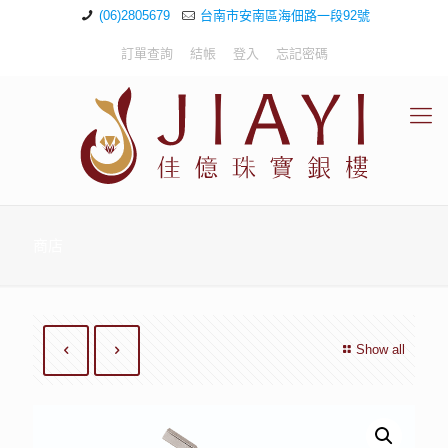
(06)2805679
台南市安南區海佃路一段92號
訂單查詢
結帳
登入
忘記密碼
商店
Show all