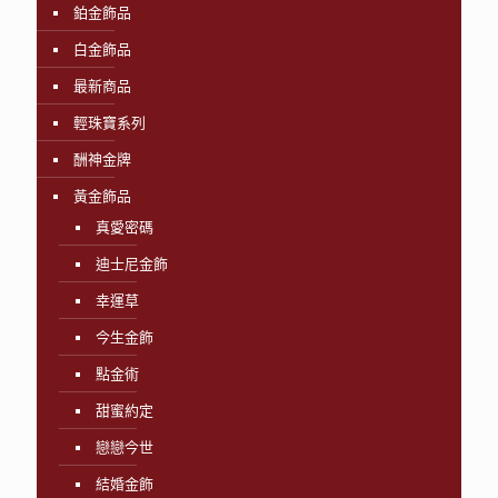
鉑金飾品
白金飾品
最新商品
輕珠寶系列
酬神金牌
黃金飾品
真愛密碼
迪士尼金飾
幸運草
今生金飾
點金術
甜蜜約定
戀戀今世
結婚金飾