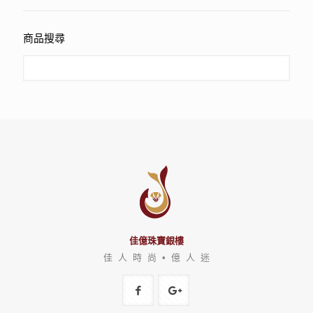
商品搜尋
佳億珠寶銀樓
佳 人 時 尚 • 億 人 迷