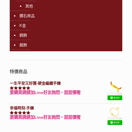
其他
鑽石商品
K金
鋼飾
銀飾
特價商品
一生平安又好運-硬金編織手鍊
要購買請請加Line好友詢問，甜甜價喔
評分
7740
滿分 5
幸福時刻-手鍊
要購買請請加Line好友詢問，甜甜價喔
評分
3150
滿分 5