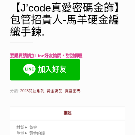
【J’code真愛密碼金飾】
包管招貴人-馬羊硬金編
織手鍊.
要購買請請加Line好友詢問，甜甜價喔
分類:
2023開運系列
,
黃金飾品
,
真愛密碼
描述
材質► 黃金
重量► 黃金約錢