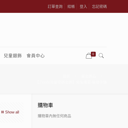
訂單查詢
結帳
登入
忘記密碼
0
兒童銀飾
會員中心
首頁
黃金飾品
【J’code真愛密碼金飾】兔兔蘿蔔-編織手鍊
購物車
Show all
購物車內無任何商品