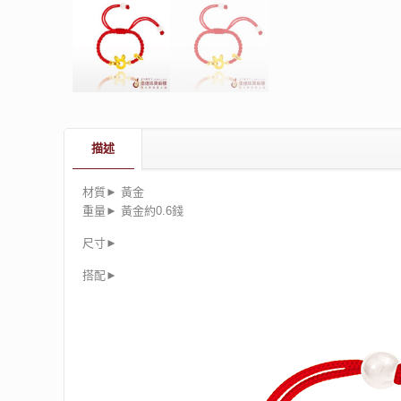
描述
材質► 黃金
重量► 黃金約0.6錢
尺寸►
搭配►