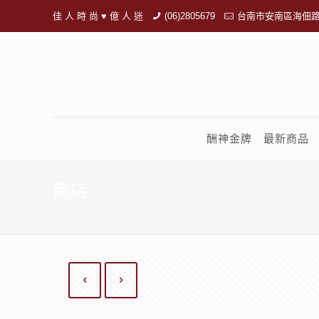
佳 人 時 尚 ♥ 億 人 迷
(06)2805679
台南市安南區海佃路
酬神金牌
最新商品
商店