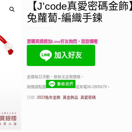
【J’code真愛密碼金
兔蘿蔔-編織手鍊
要購買請請加Line好友詢問，甜甜價喔
金價每日浮動，故無法呈現價格，
詢價請點選
或來電06-2805679。
分類:
2023兔年金飾
,
黃金飾品
,
真愛密碼