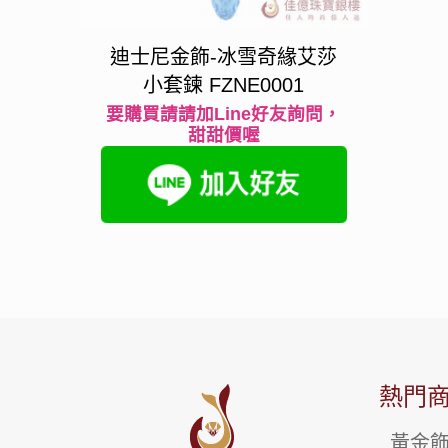
迪士尼金飾-冰雪奇緣艾莎
小套鍊 FZNE0001
要購買請請加Line好友詢問，
甜甜價喔
熱門
黃金