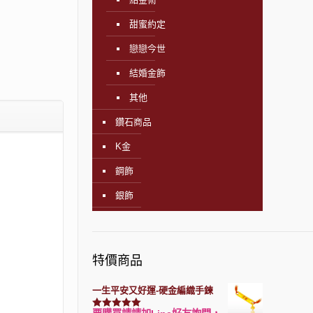
甜蜜約定
戀戀今世
結婚金飾
其他
鑽石商品
K金
鋼飾
銀飾
特價商品
一生平安又好運-硬金編織手鍊