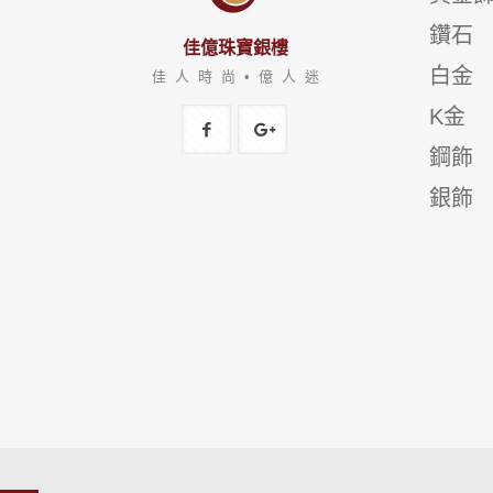
鑽石
佳億珠寶銀樓
白金
佳 人 時 尚 • 億 人 迷
K金
鋼飾
銀飾