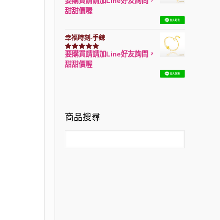
要購買請請加Line好友詢問，
評分
7740
滿分 5
甜甜價喔
幸福時刻-手鍊
要購買請請加Line好友詢問，
評分
3150
滿分 5
甜甜價喔
商品搜尋