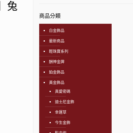
飾】兔
商品分類
白金飾品
最新商品
輕珠寶系列
酬神金牌
鉑金飾品
黃金飾品
真愛密碼
迪士尼金飾
幸運草
今生金飾
點金術