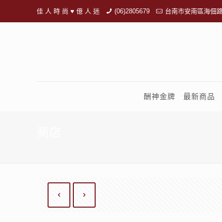
佳 人 時 尚 ♥ 億 人 迷
(06)2805679
台南市安南區海佃路
酬神金牌
最新商品
商店