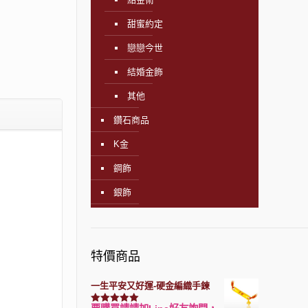
甜蜜約定
戀戀今世
結婚金飾
其他
鑽石商品
K金
鋼飾
銀飾
特價商品
一生平安又好運-硬金編織手鍊