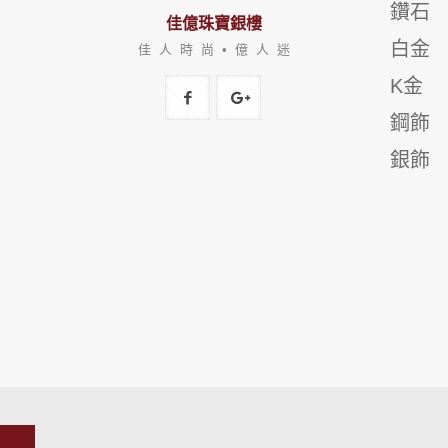
鑽石
佳億珠寶銀樓
白金
佳 人 時 尚 • 億 人 迷
K金
鋼飾
銀飾