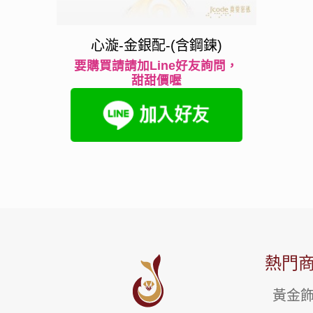
心漩-金銀配-(含鋼鍊)
要購買請請加Line好友詢問，
甜甜價喔
熱門
黃金