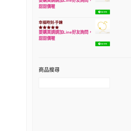
要購買請請加Line好友詢問，
評分
7740
滿分 5
甜甜價喔
幸福時刻-手鍊
要購買請請加Line好友詢問，
評分
3150
滿分 5
甜甜價喔
商品搜尋