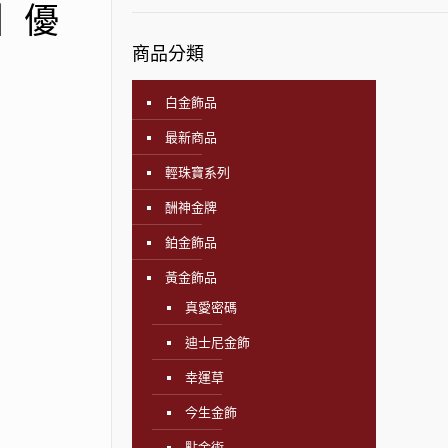
飾】優
商品分類
白金飾品
最新商品
輕珠寶系列
酬神金牌
鉑金飾品
黃金飾品
真愛密碼
迪士尼金飾
幸運草
今生金飾
點金術