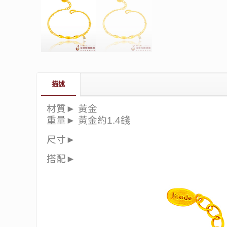
描述
材質► 黃金
重量► 黃金約1.4錢
尺寸►
搭配►