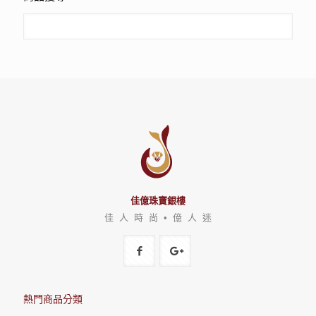
佳億珠寶銀樓
佳 人 時 尚 • 億 人 迷
熱門商品分類