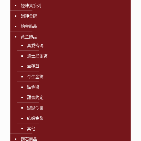
輕珠寶系列
酬神金牌
鉑金飾品
黃金飾品
真愛密碼
迪士尼金飾
幸運草
今生金飾
點金術
甜蜜約定
戀戀今世
結婚金飾
其他
鑽石商品