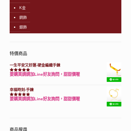
K金
鋼飾
銀飾
特價商品
一生平安又好運-硬金編織手鍊
要購買請請加Line好友詢問，甜甜價喔
評分
7740
滿分 5
幸福時刻-手鍊
要購買請請加Line好友詢問，甜甜價喔
評分
3150
滿分 5
商品搜尋