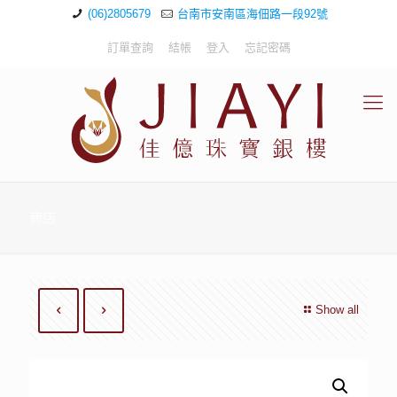
(06)2805679
台南市安南區海佃路一段92號
訂單查詢
結帳
登入
忘記密碼
商店
Show all