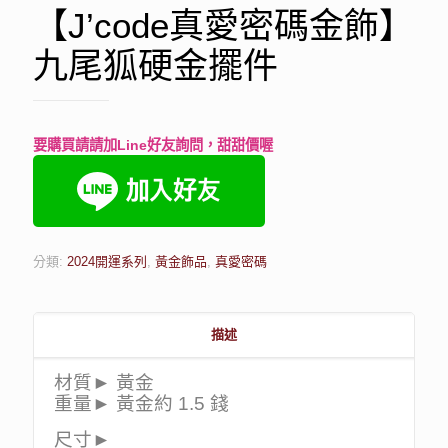
【J’code真愛密碼金飾】
九尾狐硬金擺件
要購買請請加Line好友詢問，甜甜價喔
分類:
2024開運系列
,
黃金飾品
,
真愛密碼
描述
材質► 黃金
重量► 黃金約 1.5 錢
尺寸►