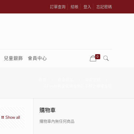
訂單查詢
結帳
登入
忘記密碼
0
兒童銀飾
會員中心
首頁
黃金飾品
真愛密碼
【J’code真愛密碼金飾】不解之緣硬金墜
購物車
Show all
購物車內無任何商品