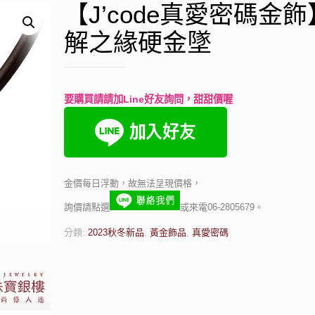
【J’code真愛密碼金
解之緣硬金墜
要購買請請加Line好友詢問，甜甜價喔
金價每日浮動，故無法呈現價格，
詢價請點選
或來電06-2805679。
分類:
2023秋冬新品
,
黃金飾品
,
真愛密碼