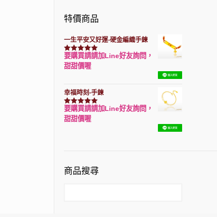
特價商品
一生平安又好運-硬金編織手鍊
要購買請請加Line好友詢問，
評分
7740
滿分 5
甜甜價喔
幸福時刻-手鍊
要購買請請加Line好友詢問，
評分
3150
滿分 5
甜甜價喔
商品搜尋