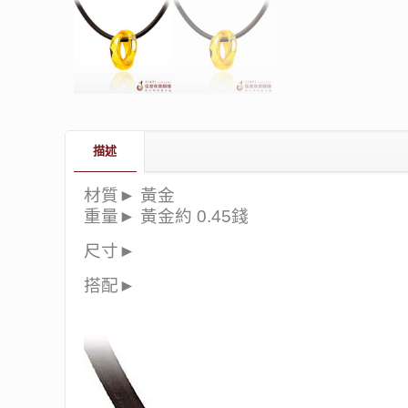
描述
材質► 黃金
重量► 黃金約 0.45錢
尺寸►
搭配►