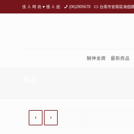
佳 人 時 尚 ♥ 億 人 迷
(06)2805679
台南市安南區海佃路
酬神金牌
最新商品
商店