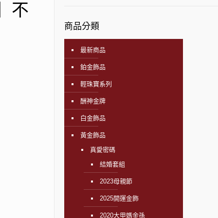
飾】不
商品分類
最新商品
鉑金飾品
輕珠寶系列
酬神金牌
白金飾品
黃金飾品
真愛密碼
結婚套組
2023母親節
2025開運金飾
2020大甲媽金孫