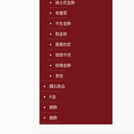
迪士尼金飾
幸運草
今生金飾
點金術
甜蜜約定
戀戀今世
結婚金飾
其他
鑽石商品
K金
鋼飾
銀飾