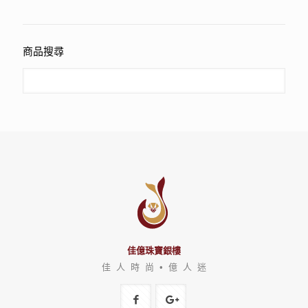
商品搜尋
佳億珠寶銀樓
佳 人 時 尚 • 億 人 迷