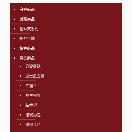
白金飾品
最新商品
輕珠寶系列
酬神金牌
鉑金飾品
黃金飾品
真愛密碼
迪士尼金飾
幸運草
今生金飾
點金術
甜蜜約定
戀戀今世