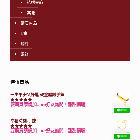
結婚金飾
其他
鑽石商品
K金
鋼飾
銀飾
特價商品
一生平安又好運-硬金編織手鍊
要購買請請加Line好友詢問，甜甜價喔
評分
7740
滿分 5
幸福時刻-手鍊
要購買請請加Line好友詢問，甜甜價喔
評分
3150
滿分 5