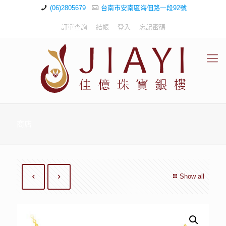
(06)2805679
台南市安南區海佃路一段92號
訂單查詢
結帳
登入
忘記密碼
商店
Show all