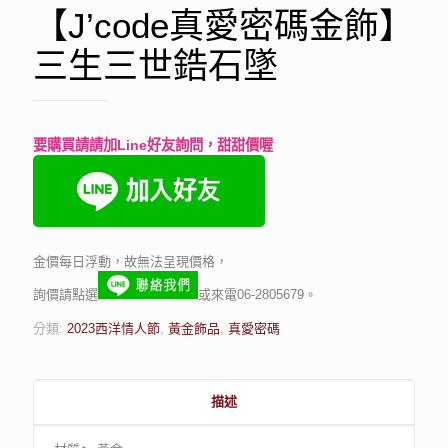
【J’code真愛密碼金飾】
三生三世鋯石墜
要購買請請加Line好友詢問，甜甜價喔
金價每日浮動，故無法呈現價格，
詢價請點選
或來電06-2805679。
分類:
2023西洋情人節
,
黃金飾品
,
真愛密碼
描述