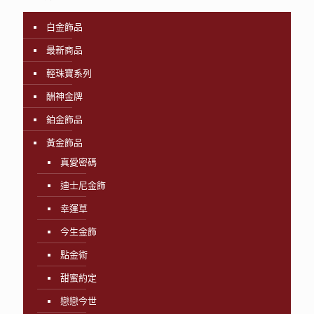
白金飾品
最新商品
輕珠寶系列
酬神金牌
鉑金飾品
黃金飾品
真愛密碼
迪士尼金飾
幸運草
今生金飾
點金術
甜蜜約定
戀戀今世