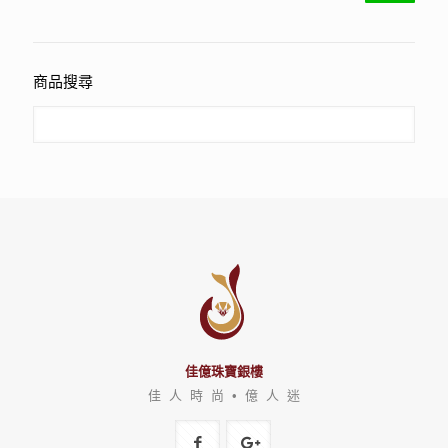
商品搜尋
佳億珠寶銀樓
佳 人 時 尚 • 億 人 迷