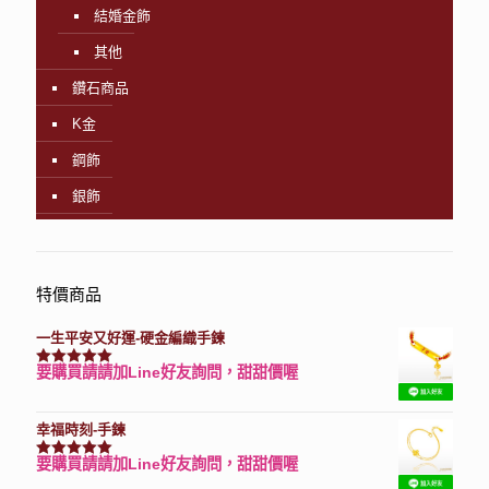
結婚金飾
其他
鑽石商品
K金
鋼飾
銀飾
特價商品
一生平安又好運-硬金編織手鍊
要購買請請加Line好友詢問，甜甜價喔
評分
7740
滿分 5
幸福時刻-手鍊
要購買請請加Line好友詢問，甜甜價喔
評分
3150
滿分 5