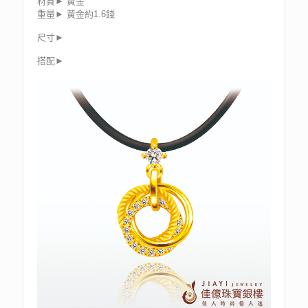
材質► 黃金
重量► 黃金約1.6錢
尺寸►
搭配►