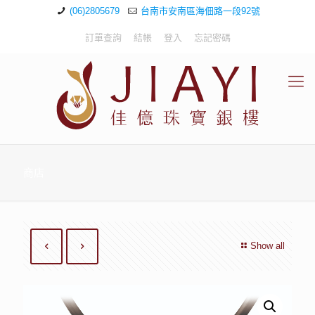
(06)2805679
台南市安南區海佃路一段92號
訂單查詢
結帳
登入
忘記密碼
商店
Show all