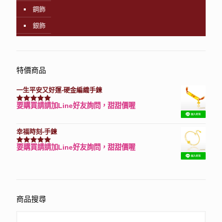
鋼飾
銀飾
特價商品
一生平安又好運-硬金編織手鍊
要購買請請加Line好友詢問，甜甜價喔
評分
7740
滿分 5
幸福時刻-手鍊
要購買請請加Line好友詢問，甜甜價喔
評分
3150
滿分 5
商品搜尋