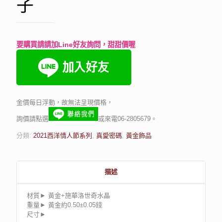
子
要購買請請加Line好友詢問，甜甜價喔
金價每日浮動，故無法呈現價格，
詢價請點選
或來電06-2805679。
分類:
2021西洋情人節系列
,
真愛密碼
,
黃金飾品
描述
材質► 黃金+施華洛世奇水晶
重量► 黃金約
0.50±0.05
錢
尺寸►