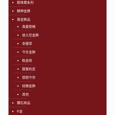
輕珠寶系列
酬神金牌
黃金飾品
真愛密碼
迪士尼金飾
幸運草
今生金飾
點金術
甜蜜約定
戀戀今世
結婚金飾
其他
鑽石商品
K金