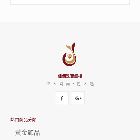
佳億珠寶銀樓
佳 人 時 尚 • 億 人 迷
熱門商品分類
黃金飾品