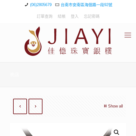
(06)2805679
台南市安南區海佃路一段92號
訂單查詢
結帳
登入
忘記密碼
商店
Show all