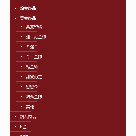
鉑金飾品
黃金飾品
真愛密碼
迪士尼金飾
幸運草
今生金飾
點金術
甜蜜約定
戀戀今世
結婚金飾
其他
鑽石商品
K金