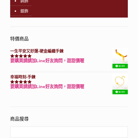
鋼飾
銀飾
特價商品
一生平安又好運-硬金編織手鍊
要購買請請加Line好友詢問，甜甜價喔
評分
7740
滿分 5
幸福時刻-手鍊
要購買請請加Line好友詢問，甜甜價喔
評分
3150
滿分 5
商品搜尋