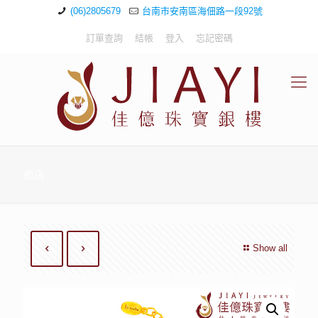
(06)2805679
台南市安南區海佃路一段92號
訂單查詢
結帳
登入
忘記密碼
商店
Show all