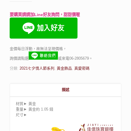
要購買請請加Line好友詢問，甜甜價喔
金價每日浮動，故無法呈現價格，
詢價請點選
或來電06-2805679。
分類:
2021七夕情人節系列
,
黃金飾品
,
真愛密碼
描述
材質► 黃金
重量► 黃金約 1.05 錢
尺寸►