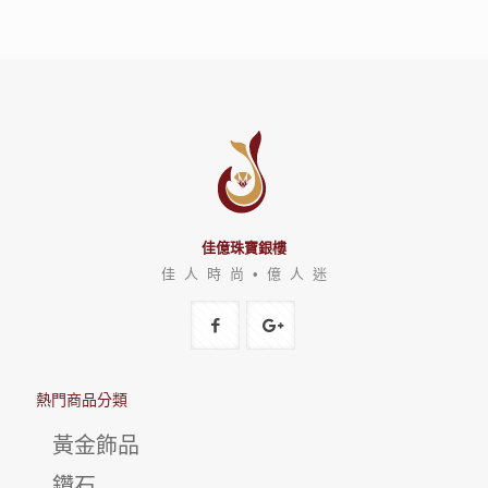
佳億珠寶銀樓
佳 人 時 尚 • 億 人 迷
熱門商品分類
黃金飾品
鑽石