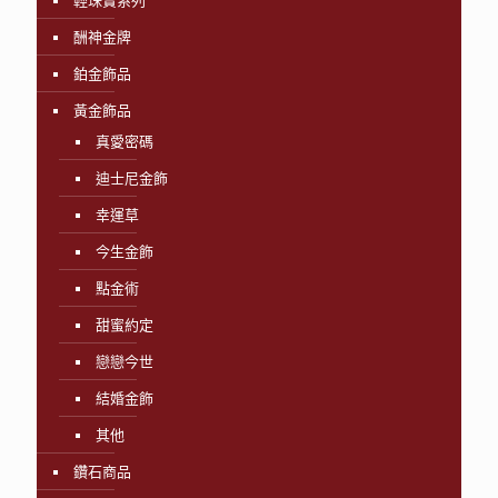
輕珠寶系列
酬神金牌
鉑金飾品
黃金飾品
真愛密碼
迪士尼金飾
幸運草
今生金飾
點金術
甜蜜約定
戀戀今世
結婚金飾
其他
鑽石商品