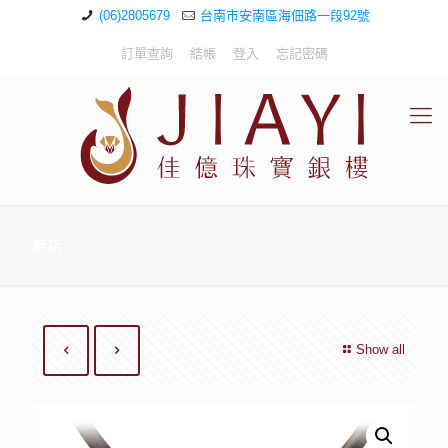
(06)2805679
台南市安南區海佃路一段92號
訂單查詢
結帳
登入
忘記密碼
商店
Show all