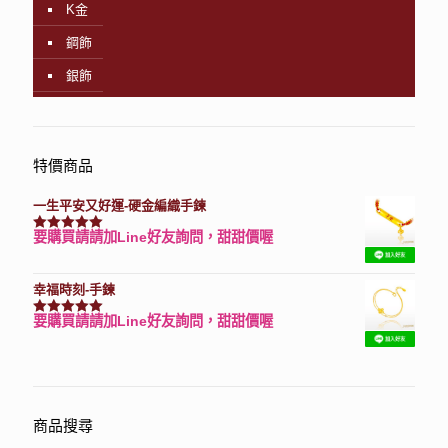
K金
鋼飾
銀飾
特價商品
一生平安又好運-硬金編織手鍊
要購買請請加Line好友詢問，甜甜價喔
評分
7740
滿分 5
幸福時刻-手鍊
要購買請請加Line好友詢問，甜甜價喔
評分
3150
滿分 5
商品搜尋