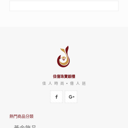
佳億珠寶銀樓
佳 人 時 尚 • 億 人 迷
熱門商品分類