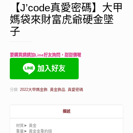
【J’code真愛密碼】大甲
媽袋來財富虎爺硬金墜
子
要購買請請加Line好友詢問，甜甜價喔
分類:
2022大甲媽金飾
,
黃金飾品
,
真愛密碼
描述
材質► 黃金
重量► 黃金金重約錢