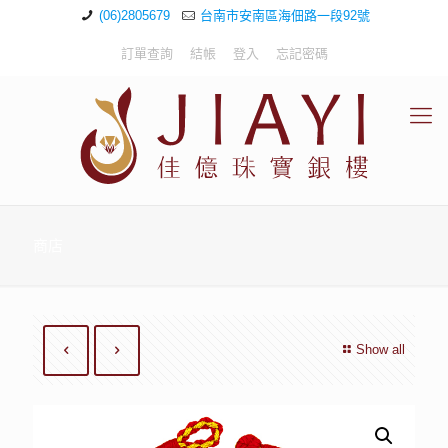
(06)2805679
台南市安南區海佃路一段92號
訂單查詢
結帳
登入
忘記密碼
商店
Show all