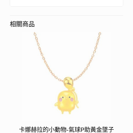
相關商品
卡娜赫拉的小動物-氣球P助黃金墜子