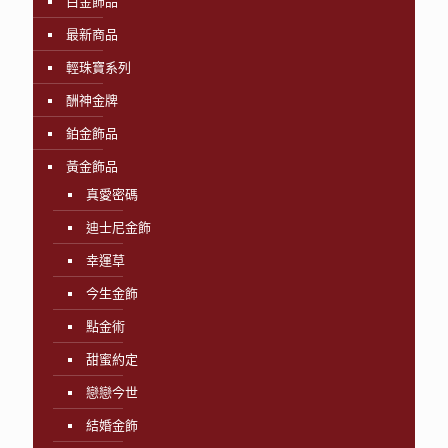
白金飾品
最新商品
輕珠寶系列
酬神金牌
鉑金飾品
黃金飾品
真愛密碼
迪士尼金飾
幸運草
今生金飾
點金術
甜蜜約定
戀戀今世
結婚金飾