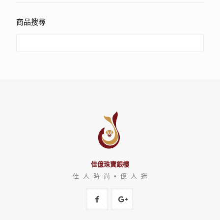
商品搜尋
佳億珠寶銀樓
佳 人 時 尚 • 億 人 迷