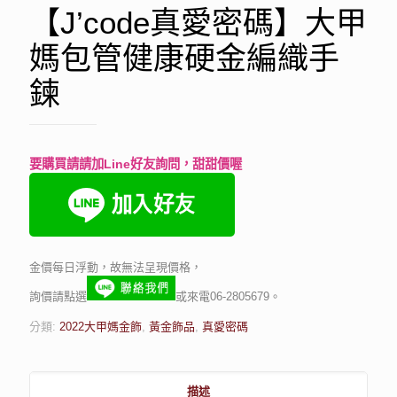
【J’code真愛密碼】大甲
媽包管健康硬金編織手
鍊
要購買請請加Line好友詢問，甜甜價喔
金價每日浮動，故無法呈現價格，
詢價請點選
或來電06-2805679。
分類:
2022大甲媽金飾
,
黃金飾品
,
真愛密碼
描述