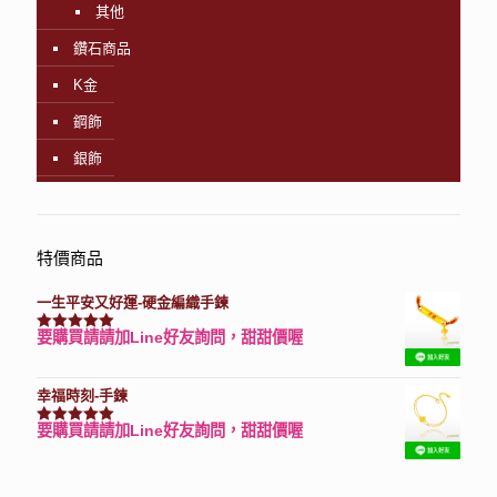
其他
鑽石商品
K金
鋼飾
銀飾
特價商品
一生平安又好運-硬金編織手鍊
要購買請請加Line好友詢問，甜甜價喔
評分
7740
滿分 5
幸福時刻-手鍊
要購買請請加Line好友詢問，甜甜價喔
評分
3150
滿分 5