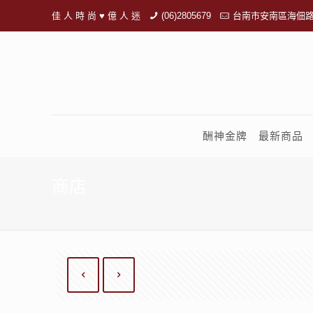
佳 人 時 尚 ♥ 億 人 迷
(06)2805679
台南市安南區海佃路
酬神金牌
最新商品
商店