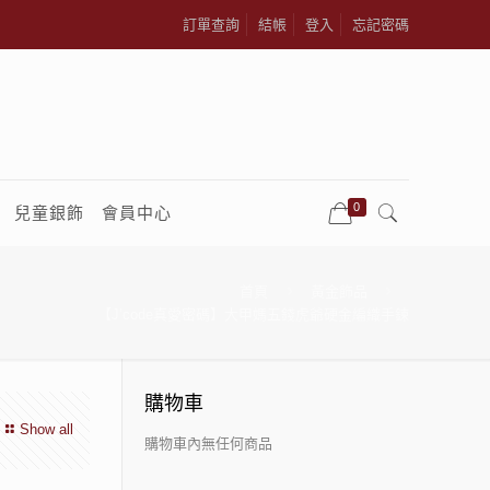
訂單查詢
結帳
登入
忘記密碼
0
兒童銀飾
會員中心
首頁
黃金飾品
【J’code真愛密碼】大甲媽五錢虎爺硬金編織手鍊
購物車
Show all
購物車內無任何商品