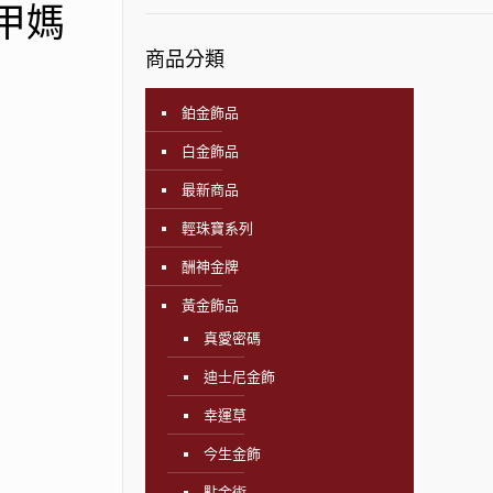
大甲媽
商品分類
鉑金飾品
白金飾品
最新商品
輕珠寶系列
酬神金牌
黃金飾品
真愛密碼
迪士尼金飾
幸運草
今生金飾
點金術