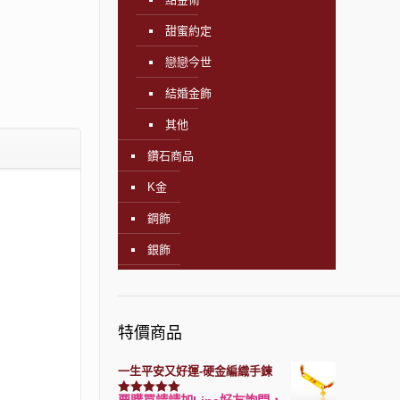
甜蜜約定
戀戀今世
結婚金飾
其他
鑽石商品
K金
鋼飾
銀飾
特價商品
一生平安又好運-硬金編織手鍊