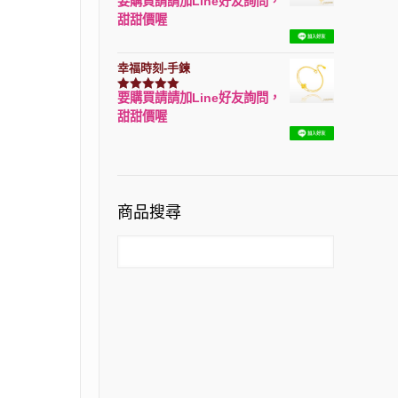
要購買請請加Line好友詢問，
評分
7740
滿分 5
甜甜價喔
幸福時刻-手鍊
要購買請請加Line好友詢問，
評分
3150
滿分 5
甜甜價喔
商品搜尋