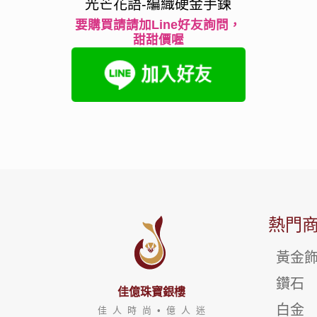
光芒花語-編織硬金手鍊
要購買請請加Line好友詢問，
甜甜價喔
熱門
黃金
鑽石
佳億珠寶銀樓
白金
佳 人 時 尚 • 億 人 迷