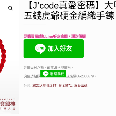
【J’code真愛密碼】
五錢虎爺硬金編織手鍊
要購買請請加Line好友詢問，甜甜價喔
金價每日浮動，故無法呈現價格，
詢價請點選
或來電06-2805679。
分類:
2022大甲媽金飾
,
黃金飾品
,
真愛密碼