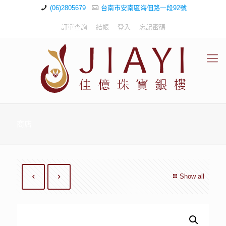
(06)2805679
台南市安南區海佃路一段92號
訂單查詢
結帳
登入
忘記密碼
商店
Show all