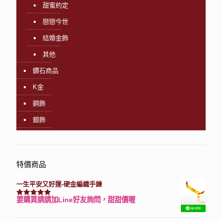
甜蜜約定
戀戀今世
結婚金飾
其他
鑽石商品
K金
鋼飾
銀飾
特價商品
一生平安又好運-硬金編織手鍊
要購買請請加Line好友詢問，甜甜價喔
評分
7740
滿分 5