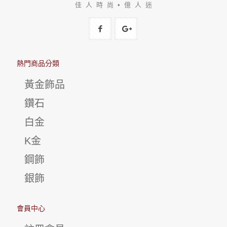
佳 人 時 尚 • 億 人 迷
熱門商品分類
黃金飾品
鑽石
白金
K金
鋼飾
銀飾
會員中心