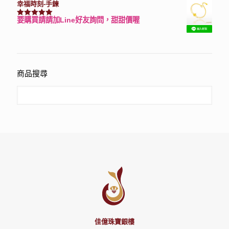
幸福時刻-手鍊
要購買請請加Line好友詢問，甜甜價喔
評分
3150
滿分 5
商品搜尋
佳億珠寶銀樓