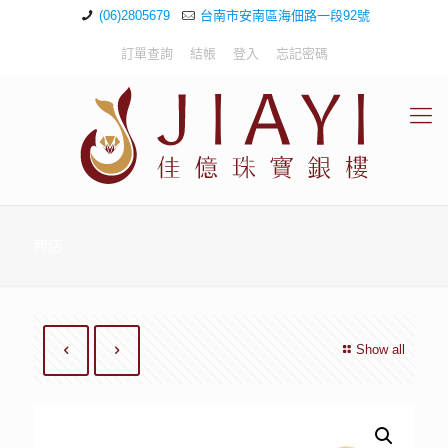
(06)2805679
台南市安南區海佃路一段92號
訂單查詢
結帳
登入
忘記密碼
商店
Show all