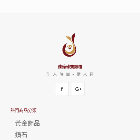
佳億珠寶銀樓
佳 人 時 尚 • 億 人 迷
熱門商品分類
黃金飾品
鑽石