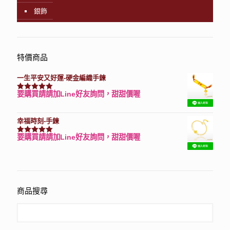
銀飾
特價商品
一生平安又好運-硬金編織手鍊
要購買請請加Line好友詢問，甜甜價喔
評分
7740
滿分 5
幸福時刻-手鍊
要購買請請加Line好友詢問，甜甜價喔
評分
3150
滿分 5
商品搜尋