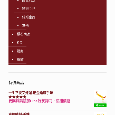
甜蜜約定
戀戀今世
結婚金飾
其他
鑽石商品
K金
鋼飾
銀飾
特價商品
一生平安又好運-硬金編織手鍊
要購買請請加Line好友詢問，甜甜價喔
評分
7740
滿分 5
幸福時刻-手鍊