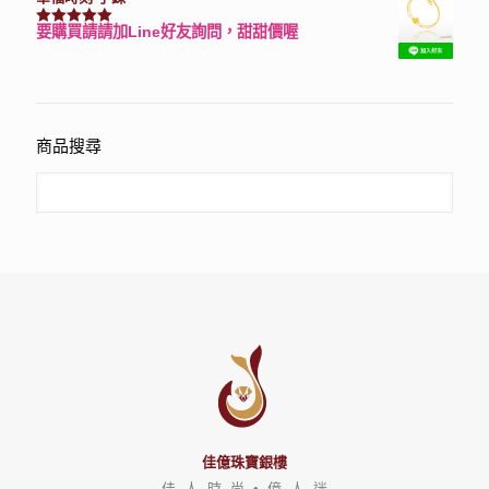
要購買請請加Line好友詢問，甜甜價喔
評分
3150
滿分 5
商品搜尋
佳億珠寶銀樓
佳 人 時 尚 • 億 人 迷