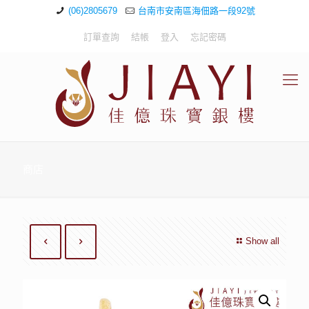
(06)2805679
台南市安南區海佃路一段92號
訂單查詢
結帳
登入
忘記密碼
商店
Show all