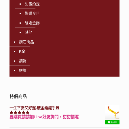
甜蜜約定
戀戀今世
結婚金飾
其他
鑽石商品
K金
鋼飾
銀飾
特價商品
一生平安又好運-硬金編織手鍊
要購買請請加Line好友詢問，甜甜價喔
評分
7740
滿分 5