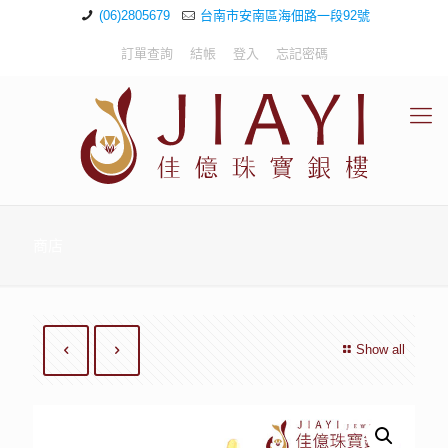
(06)2805679
台南市安南區海佃路一段92號
訂單查詢
結帳
登入
忘記密碼
商店
Show all