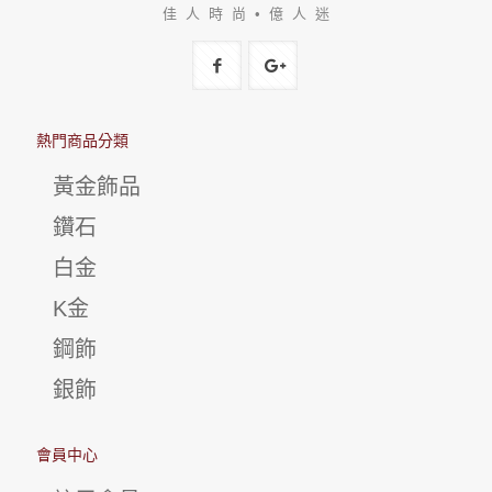
佳 人 時 尚 • 億 人 迷
熱門商品分類
黃金飾品
鑽石
白金
K金
鋼飾
銀飾
會員中心