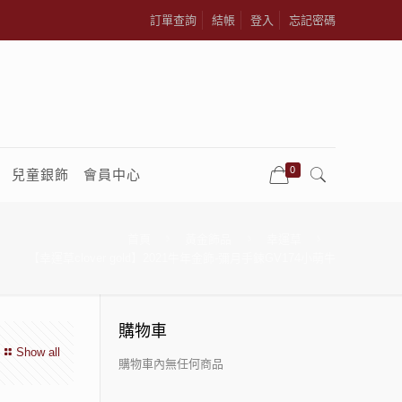
訂單查詢
結帳
登入
忘記密碼
0
兒童銀飾
會員中心
首頁
黃金飾品
幸運草
【幸運草clover gold】2021牛年金飾-彌月手鍊GV174小萌牛
購物車
Show all
購物車內無任何商品