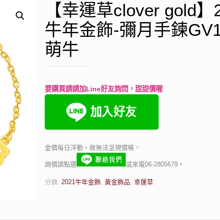
【幸運草clover gold】2
牛年金飾-彌月手鍊GV1
萌牛
要購買請請加Line好友詢問，甜甜價喔
金價每日浮動，故無法呈現價格，
詢價請點選
或來電06-2805679。
分類:
2021牛年金飾
,
黃金飾品
,
幸運草