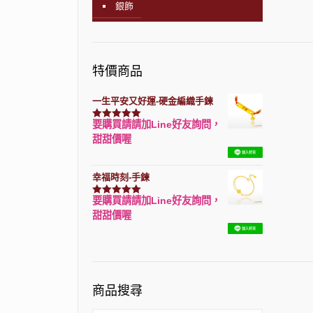
銀飾
特價商品
一生平安又好運-硬金編織手鍊
要購買請請加Line好友詢問，
評分
7740
滿分 5
甜甜價喔
幸福時刻-手鍊
要購買請請加Line好友詢問，
評分
3150
滿分 5
甜甜價喔
商品搜尋