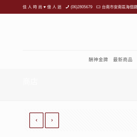
佳 人 時 尚 ♥ 億 人 迷
(06)2805679
台南市安南區海佃路
酬神金牌
最新商品
商店