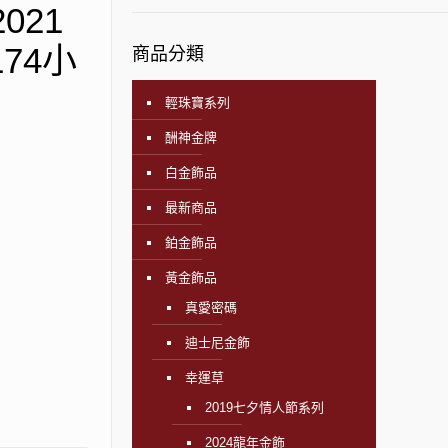
021
74小
商品分類
輕珠寶系列
酬神金牌
白金飾品
最新商品
鉑金飾品
黃金飾品
真愛密碼
迪士尼金飾
幸運草
2019七夕情人節系列
2024龍年金飾