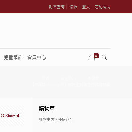
訂單查詢
結帳
登入
忘記密碼
0
兒童銀飾
會員中心
首頁
黃金飾品
幸運草
【幸運草clover gold】龍好金鏟黃金中國繩項鍊
購物車
Show all
購物車內無任何商品