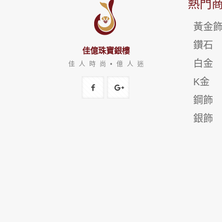
熱門
黃金
鑽石
佳億珠寶銀樓
白金
佳 人 時 尚 • 億 人 迷
K金
鋼飾
銀飾