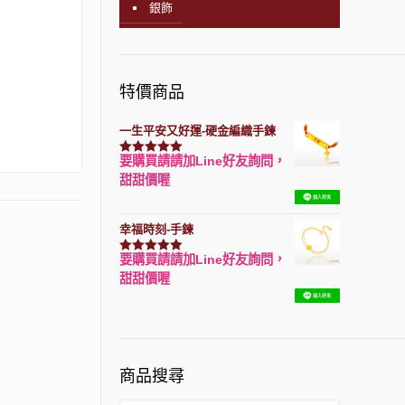
銀飾
特價商品
一生平安又好運-硬金編織手鍊
要購買請請加Line好友詢問，
評分
7740
滿分 5
甜甜價喔
幸福時刻-手鍊
要購買請請加Line好友詢問，
評分
3150
滿分 5
甜甜價喔
商品搜尋