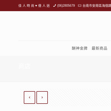
佳 人 時 尚 ♥ 億 人 迷
(06)2805679
台南市安南區海佃路
酬神金牌
最新商品
商店