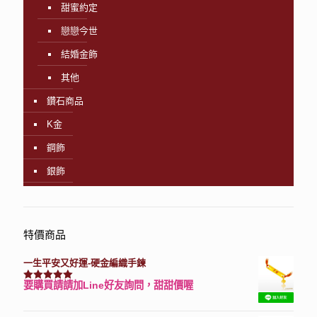
甜蜜約定
戀戀今世
結婚金飾
其他
鑽石商品
K金
鋼飾
銀飾
特價商品
一生平安又好運-硬金編織手鍊
要購買請請加Line好友詢問，甜甜價喔
評分
7740
滿分 5