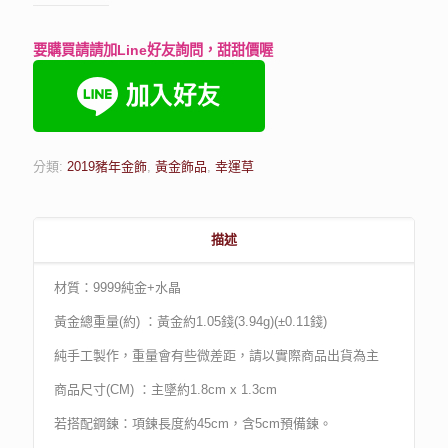
要購買請請加Line好友詢問，甜甜價喔
分類:
2019豬年金飾
,
黃金飾品
,
幸運草
描述
材質：9999純金+水晶
黃金總重量(約) ：黃金約1.05錢(3.94g)(±0.11錢)
純手工製作，重量會有些微差距，請以實際商品出貨為主
商品尺寸(CM) ：主墜約1.8cm x 1.3cm
若搭配鋼鍊：項鍊長度約45cm，含5cm預備鍊。