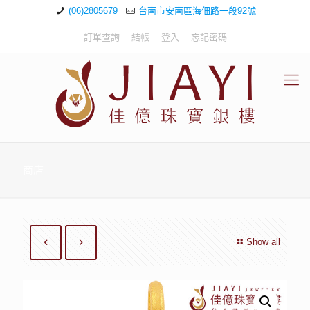
(06)2805679
台南市安南區海佃路一段92號
訂單查詢
結帳
登入
忘記密碼
商店
Show all