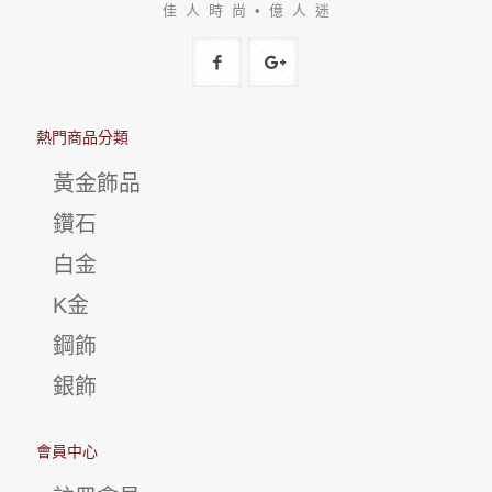
佳 人 時 尚 • 億 人 迷
熱門商品分類
黃金飾品
鑽石
白金
K金
鋼飾
銀飾
會員中心