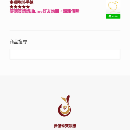
幸福時刻-手鍊
要購買請請加Line好友詢問，甜甜價喔
評分
3150
滿分 5
商品搜尋
佳億珠寶銀樓