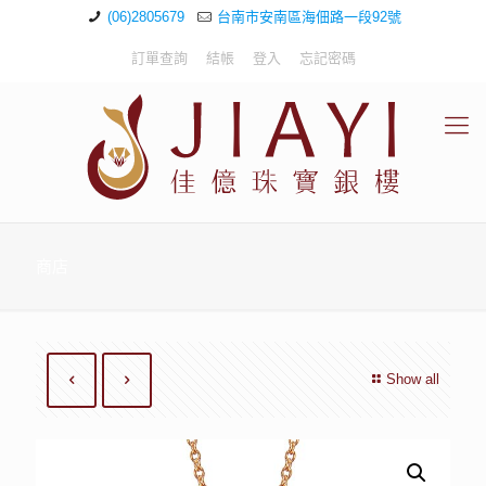
(06)2805679
台南市安南區海佃路一段92號
訂單查詢
結帳
登入
忘記密碼
商店
Show all