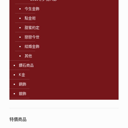
今生金飾
點金術
甜蜜約定
戀戀今世
結婚金飾
其他
鑽石商品
K金
鋼飾
銀飾
特價商品