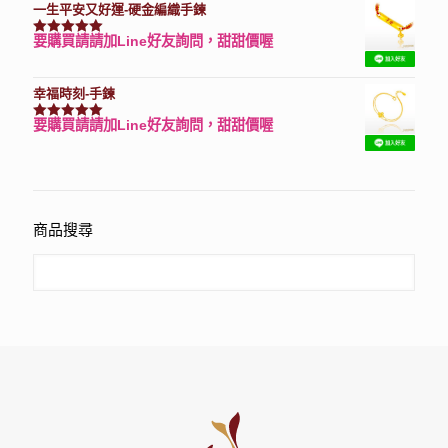
一生平安又好運-硬金編織手鍊
要購買請請加Line好友詢問，甜甜價喔
評分
7740
滿分 5
幸福時刻-手鍊
要購買請請加Line好友詢問，甜甜價喔
評分
3150
滿分 5
商品搜尋