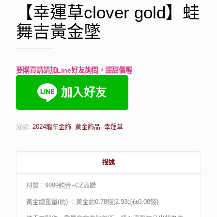
【幸運草clover gold】蛙
舞吉黃金墜
要購買請請加Line好友詢問，甜甜價喔
分類:
2024龍年金飾
,
黃金飾品
,
幸運草
描述
材質：9999純金+CZ晶鑽
黃金總重量(約) ：黃金約0.78錢(2.93g)(±0.08錢)