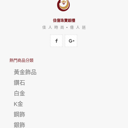
佳億珠寶銀樓
佳 人 時 尚 • 億 人 迷
熱門商品分類
黃金飾品
鑽石
白金
K金
鋼飾
銀飾