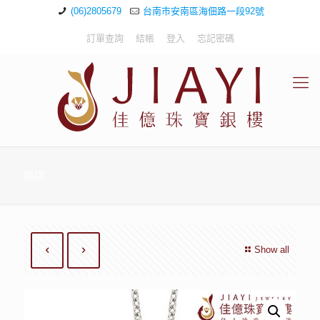
(06)2805679
台南市安南區海佃路一段92號
訂單查詢
結帳
登入
忘記密碼
商店
Show all