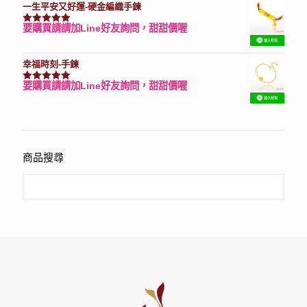
一生平安又好運-硬金編織手鍊
要購買請請加Line好友詢問，甜甜價喔
評分
7740
滿分 5
幸福時刻-手鍊
要購買請請加Line好友詢問，甜甜價喔
評分
3150
滿分 5
商品搜尋