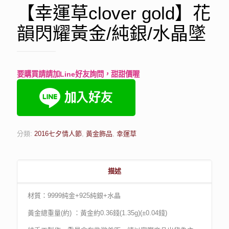
【幸運草clover gold】花
韻閃耀黃金/純銀/水晶墜
要購買請請加Line好友詢問，甜甜價喔
分類:
2016七夕情人節
,
黃金飾品
,
幸運草
描述
材質：9999純金+925純銀+水晶
黃金總重量(約) ：黃金約0.36錢(1.35g)(±0.04錢)