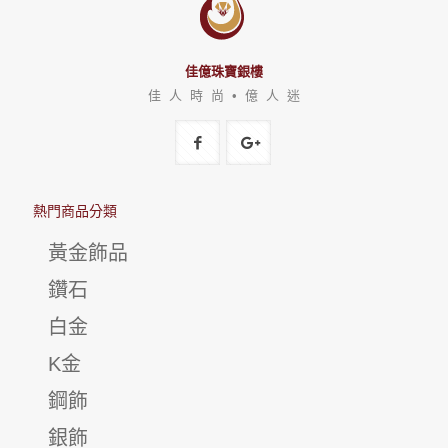
佳億珠寶銀樓
佳 人 時 尚 • 億 人 迷
熱門商品分類
黃金飾品
鑽石
白金
K金
鋼飾
銀飾