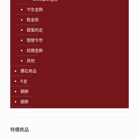
今生金飾
點金術
甜蜜約定
戀戀今世
結婚金飾
其他
鑽石商品
K金
鋼飾
銀飾
特價商品