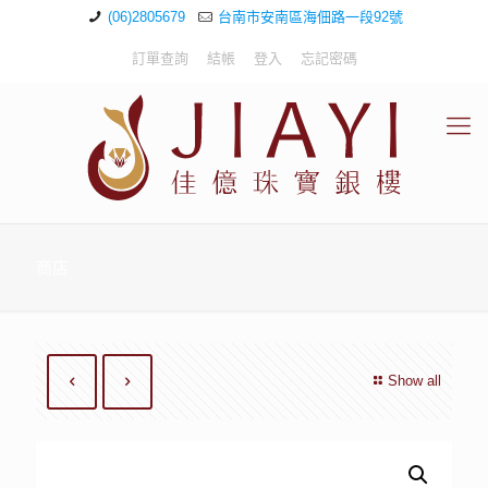
(06)2805679
台南市安南區海佃路一段92號
訂單查詢
結帳
登入
忘記密碼
商店
Show all