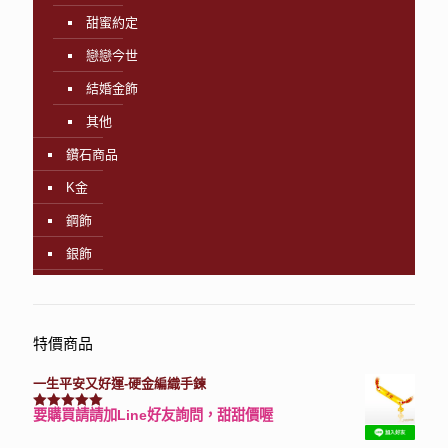
甜蜜約定
戀戀今世
結婚金飾
其他
鑽石商品
K金
鋼飾
銀飾
特價商品
一生平安又好運-硬金編織手鍊
要購買請請加Line好友詢問，甜甜價喔
評分
7740
滿分 5