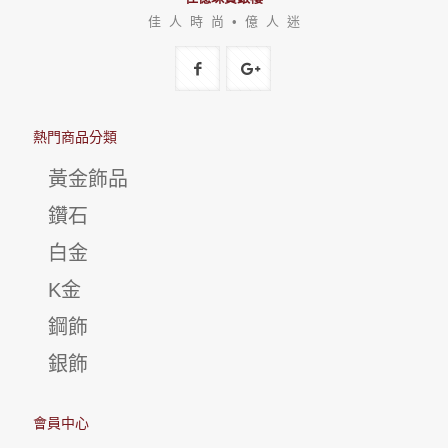
佳 人 時 尚 • 億 人 迷
熱門商品分類
黃金飾品
鑽石
白金
K金
鋼飾
銀飾
會員中心