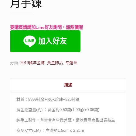
月手鍊
要購買請請加Line好友詢問，甜甜價喔
分類:
2019豬年金飾
,
黃金飾品
,
幸運草
描述
材質：9999純金+淡水珍珠+925純銀
黃金總重量(約) ：黃金約0.53錢(1.99g)(±0.06錢)
純手工製作，重量會有些微差距，請以實際商品出貨為主
商品尺寸(CM) ：主墜約1.5cm x 2.2cm