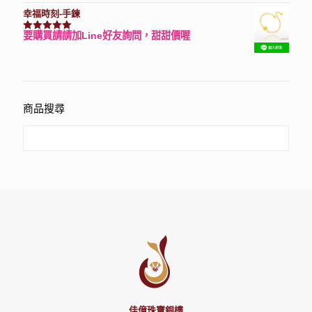
幸福時刻-手鍊
要購買請請加Line好友詢問，甜甜價喔
評分
3150
滿分 5
商品搜尋
佳億珠寶銀樓