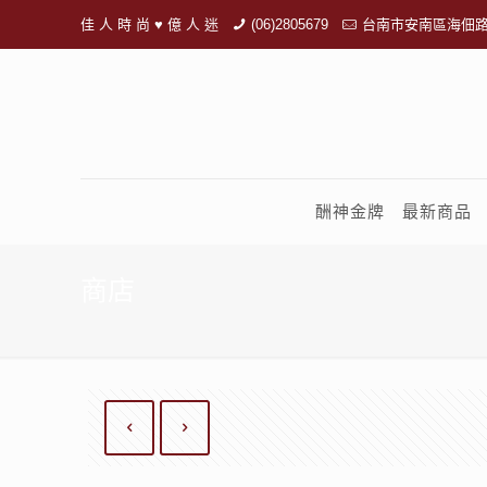
佳 人 時 尚 ♥ 億 人 迷
(06)2805679
台南市安南區海佃路
酬神金牌
最新商品
商店