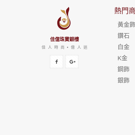
熱門
黃金
鑽石
佳億珠寶銀樓
白金
佳 人 時 尚 • 億 人 迷
K金
鋼飾
銀飾