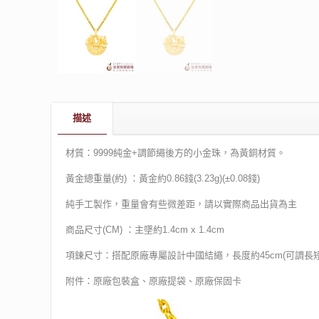
描述
材質：9999純金+調節繩後方的小金珠，為黃銅材質。
黃金總重量(約) ：黃金約0.86錢(3.23g)(±0.08錢)
純手工製作，重量會有些微差距，請以實際商品出貨為主
商品尺寸(CM) ：主墜約1.4cm x 1.4cm
項鍊尺寸：搭配原廠專屬設計中國結繩，長度約45cm(可調長短
附件：原廠包裝盒、原廠提袋、原廠保固卡