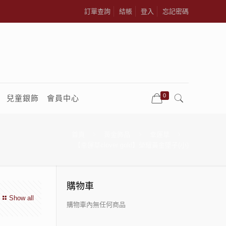
訂單查詢
結帳
登入
忘記密碼
0
兒童銀飾
會員中心
首頁
黃金飾品
幸運草
【幸運草clover gold】榮耀黃金墜子(小)
購物車
Show all
購物車內無任何商品