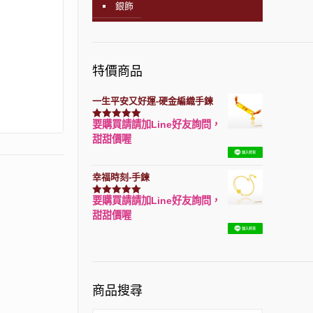
銀飾
特價商品
一生平安又好運-硬金編織手鍊
要購買請請加Line好友詢問，
評分
7740
滿分 5
甜甜價喔
幸福時刻-手鍊
要購買請請加Line好友詢問，
評分
3150
滿分 5
甜甜價喔
商品搜尋