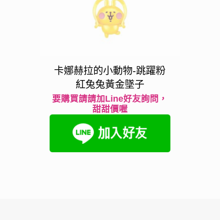
卡娜赫拉的小動物-跳躍粉
紅兔兔黃金墜子
要購買請請加Line好友詢問，
甜甜價喔