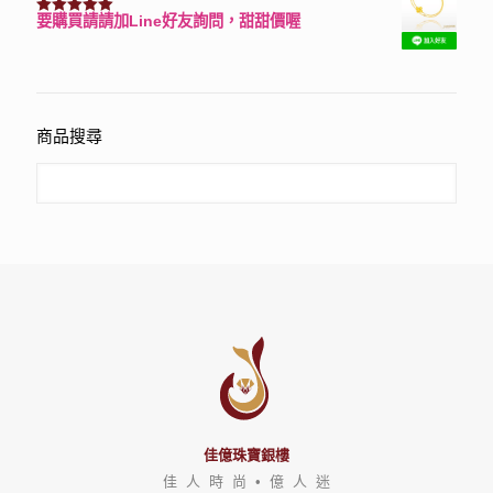
要購買請請加Line好友詢問，甜甜價喔
評分
3150
滿分 5
商品搜尋
佳億珠寶銀樓
佳 人 時 尚 • 億 人 迷