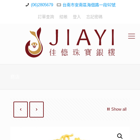
(06)2805679
台南市安南區海佃路一段92號
訂單查詢
結帳
登入
忘記密碼
商店
Show all