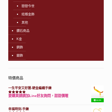
戀戀今世
結婚金飾
其他
鑽石商品
K金
鋼飾
銀飾
特價商品
一生平安又好運-硬金編織手鍊
要購買請請加Line好友詢問，甜甜價喔
評分
7740
滿分 5
幸福時刻-手鍊