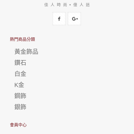
佳 人 時 尚 • 億 人 迷
熱門商品分類
黃金飾品
鑽石
白金
K金
鋼飾
銀飾
會員中心