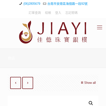
(06)2805679
台南市安南區海佃路一段92號
訂單查詢
結帳
登入
忘記密碼
商店
Show all