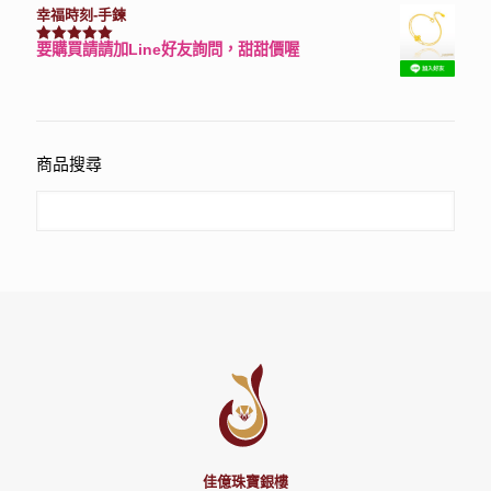
幸福時刻-手鍊
要購買請請加Line好友詢問，甜甜價喔
評分
3150
滿分 5
商品搜尋
佳億珠寶銀樓