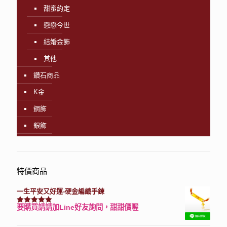
甜蜜約定
戀戀今世
結婚金飾
其他
鑽石商品
K金
鋼飾
銀飾
特價商品
一生平安又好運-硬金編織手鍊
要購買請請加Line好友詢問，甜甜價喔
評分
7740
滿分 5