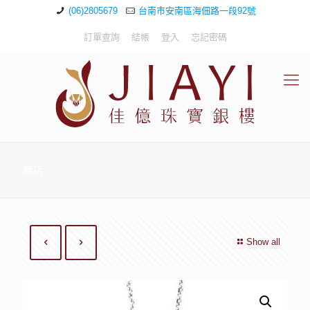
(06)2805679
台南市安南區海佃路一段92號
訂單查詢
結帳
登入
忘記密碼
商店
Show all