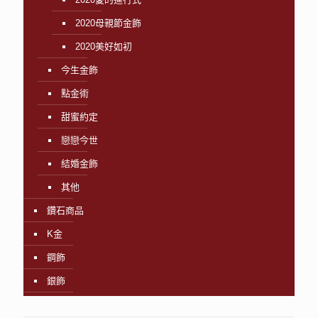
2020母親節金飾
2020美好如初
今生金飾
點金術
甜蜜約定
戀戀今世
結婚金飾
其他
鑽石商品
K金
鋼飾
銀飾