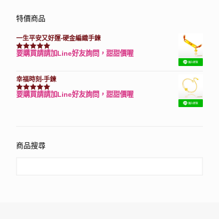
特價商品
一生平安又好運-硬金編織手鍊
要購買請請加Line好友詢問，甜甜價喔
評分
7740
滿分 5
幸福時刻-手鍊
要購買請請加Line好友詢問，甜甜價喔
評分
3150
滿分 5
商品搜尋