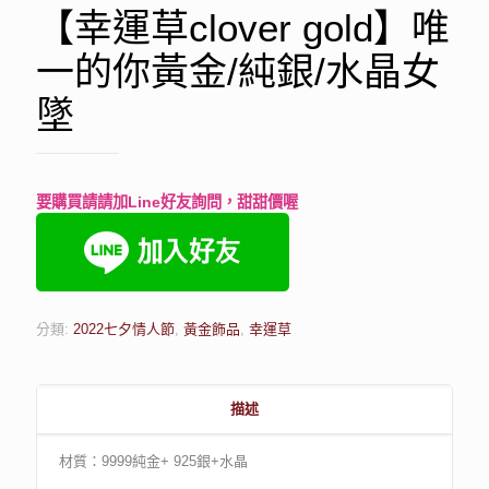
【幸運草clover gold】唯
一的你黃金/純銀/水晶女
墜
要購買請請加Line好友詢問，甜甜價喔
分類:
2022七夕情人節
,
黃金飾品
,
幸運草
描述
材質：9999純金+ 925銀+水晶