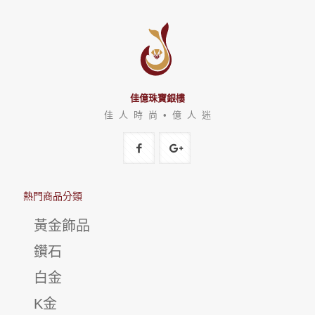
佳億珠寶銀樓
佳 人 時 尚 • 億 人 迷
熱門商品分類
黃金飾品
鑽石
白金
K金