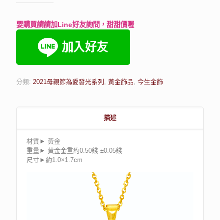
要購買請請加Line好友詢問，甜甜價喔
分類:
2021母親節為愛發光系列
,
黃金飾品
,
今生金飾
描述
材質► 黃金
重量► 黃金金重約0.50錢 ±0.05錢
尺寸►約1.0×1.7cm