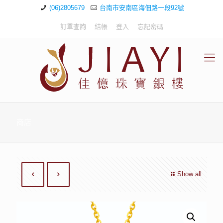
(06)2805679
台南市安南區海佃路一段92號
訂單查詢
結帳
登入
忘記密碼
商店
Show all