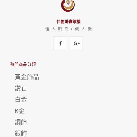
佳億珠寶銀樓
佳 人 時 尚 • 億 人 迷
熱門商品分類
黃金飾品
鑽石
白金
K金
鋼飾
銀飾