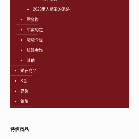
2023兩人相愛的軌跡
點金術
甜蜜約定
戀戀今世
結婚金飾
其他
鑽石商品
K金
鋼飾
銀飾
特價商品