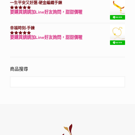
一生平安又好運-硬金編織手鍊
要購買請請加Line好友詢問，甜甜價喔
評分
7740
滿分 5
幸福時刻-手鍊
要購買請請加Line好友詢問，甜甜價喔
評分
3150
滿分 5
商品搜尋