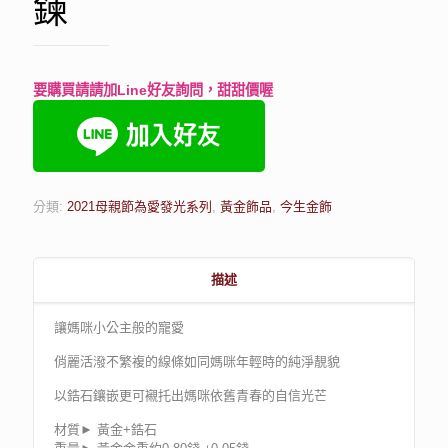
鍊
要購買請請加Line好友詢問，甜甜價喔
分類:
2021母親節為愛發光系列
,
黃金飾品
,
今生金飾
描述
讓媽咪小公主般的寵愛
俏麗活潑不繁複的線條如同媽咪年輕時的純淨靚貌
以鋯石鑲嵌更可襯托出媽咪依舊青春的自信光芒
材質► 黃金+鋯石