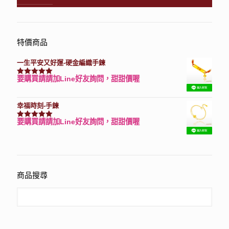
特價商品
一生平安又好運-硬金編織手鍊
要購買請請加Line好友詢問，甜甜價喔
評分
7740
滿分 5
幸福時刻-手鍊
要購買請請加Line好友詢問，甜甜價喔
評分
3150
滿分 5
商品搜尋