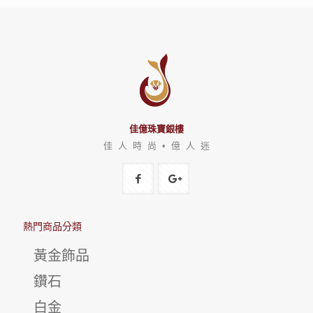
佳億珠寶銀樓
佳 人 時 尚 • 億 人 迷
熱門商品分類
黃金飾品
鑽石
白金