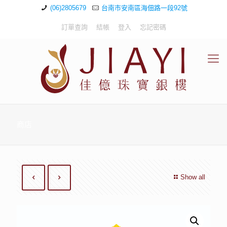
(06)2805679
台南市安南區海佃路一段92號
訂單查詢
結帳
登入
忘記密碼
商店
Show all