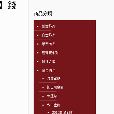
e】錢
商品分類
鉑金飾品
白金飾品
最新商品
輕珠寶系列
酬神金牌
黃金飾品
真愛密碼
迪士尼金飾
幸運草
今生金飾
2019開運金飾