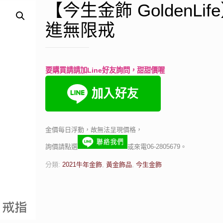
【今生金飾 GoldenLif
進無限戒
要購買請請加Line好友詢問，甜甜價喔
金價每日浮動，故無法呈現價格，
詢價請點選
或來電06-2805679。
分類:
2021牛年金飾
,
黃金飾品
,
今生金飾