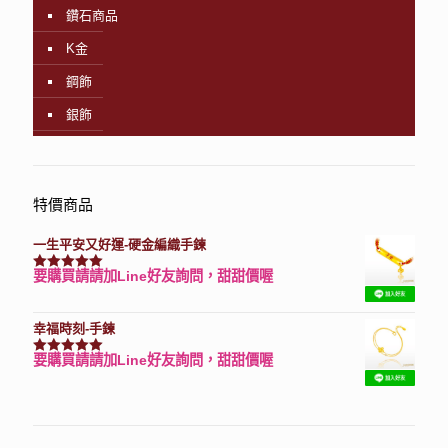
鑽石商品
K金
鋼飾
銀飾
特價商品
一生平安又好運-硬金編織手鍊
要購買請請加Line好友詢問，甜甜價喔
評分
7740
滿分 5
幸福時刻-手鍊
要購買請請加Line好友詢問，甜甜價喔
評分
3150
滿分 5