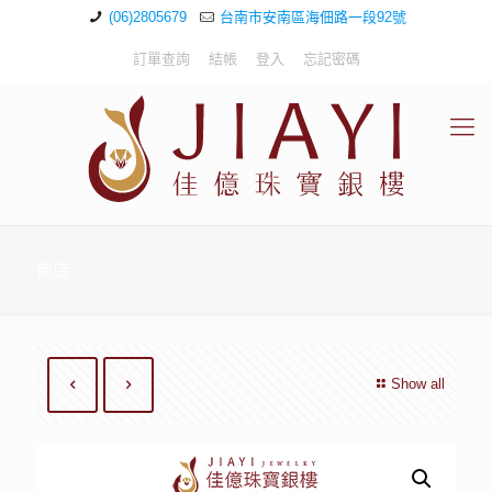
(06)2805679
台南市安南區海佃路一段92號
訂單查詢
結帳
登入
忘記密碼
商店
Show all