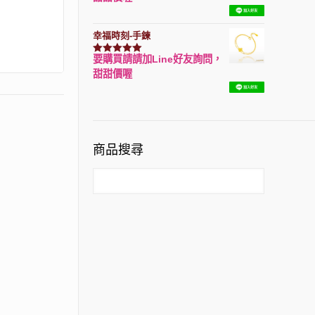
幸福時刻-手鍊
要購買請請加Line好友詢問，
評分
3150
滿分 5
甜甜價喔
商品搜尋