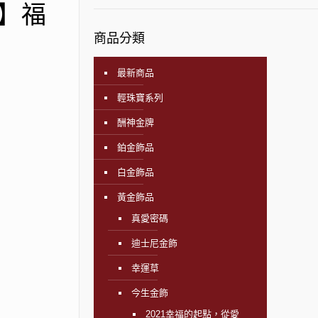
e】福
商品分類
最新商品
輕珠寶系列
酬神金牌
鉑金飾品
白金飾品
黃金飾品
真愛密碼
迪士尼金飾
幸運草
今生金飾
2021幸福的起點，從愛