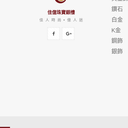
鑽石
佳億珠寶銀樓
白金
佳 人 時 尚 • 億 人 迷
K金
鋼飾
銀飾