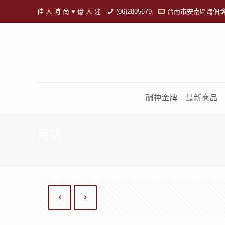
佳 人 時 尚 ♥ 億 人 迷
(06)2805679
台南市安南區海佃路
酬神金牌
最新商品
商店