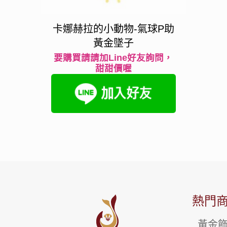
卡娜赫拉的小動物-氣球P助
黃金墜子
要購買請請加Line好友詢問，
甜甜價喔
熱門
黃金