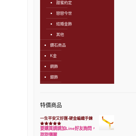
甜蜜約定
戀戀今世
結婚金飾
其他
鑽石商品
K金
鋼飾
銀飾
特價商品
一生平安又好運-硬金編織手鍊
要購買請請加Line好友詢問，
評分
7740
滿分 5
甜甜價喔