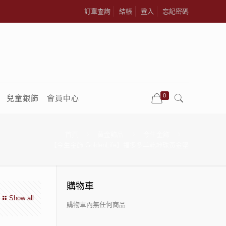
訂單查詢
結帳
登入
忘記密碼
0
兒童銀飾
會員中心
首頁
黃金飾品
今生金飾
【今生金飾 GoldenLife】福多多羊乾坤珠黃金墜
購物車
Show all
購物車內無任何商品