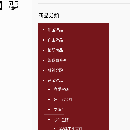
e】夢
商品分類
鉑金飾品
白金飾品
最新商品
輕珠寶系列
酬神金牌
黃金飾品
真愛密碼
迪士尼金飾
幸運草
今生金飾
2021牛年金飾