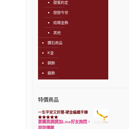
甜蜜約定
戀戀今世
結婚金飾
其他
鑽石商品
K金
鋼飾
銀飾
特價商品
一生平安又好運-硬金編織手鍊
要購買請請加Line好友詢問，
評分
7740
滿分 5
甜甜價喔