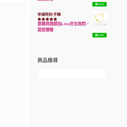
幸福時刻-手鍊
要購買請請加Line好友詢問，
評分
3150
滿分 5
甜甜價喔
商品搜尋