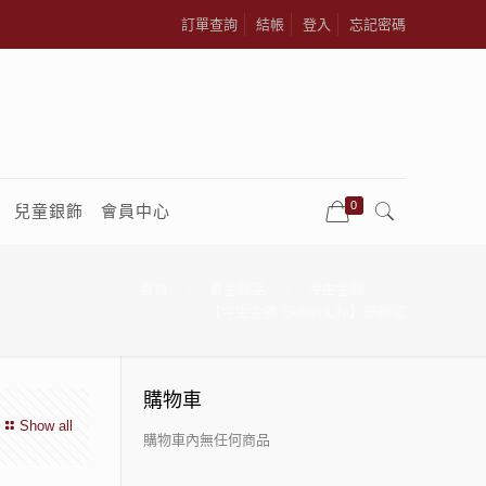
訂單查詢
結帳
登入
忘記密碼
0
兒童銀飾
會員中心
首頁
黃金飾品
今生金飾
【今生金飾 GoldenLife】夢輝戒
購物車
Show all
購物車內無任何商品