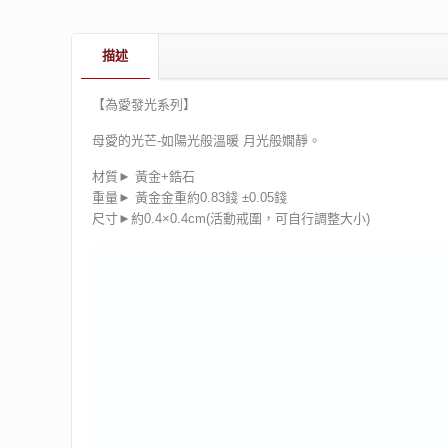
描述
【為愛發光系列】
母愛的光芒-如陽光般溫暖 月光般嫺靜。
材質► 黃金+鋯石
重量► 黃金金重約0.83錢 ±0.05錢
尺寸►約0.4×0.4cm(活動戒圍，可自行調整大小)