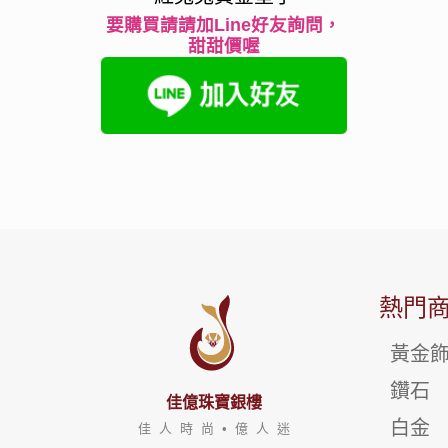
要購買請請加Line好友詢問，
甜甜價喔
熱門
黃金
鑽石
佳億珠寶銀樓
白金
佳 人 時 尚 • 億 人 迷