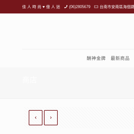
佳 人 時 尚 ♥ 億 人 迷
(06)2805679
台南市安南區海佃路
酬神金牌
最新商品
商店