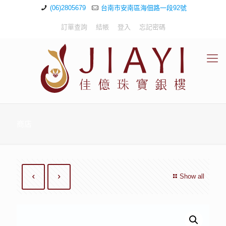
(06)2805679
台南市安南區海佃路一段92號
訂單查詢
結帳
登入
忘記密碼
商店
Show all