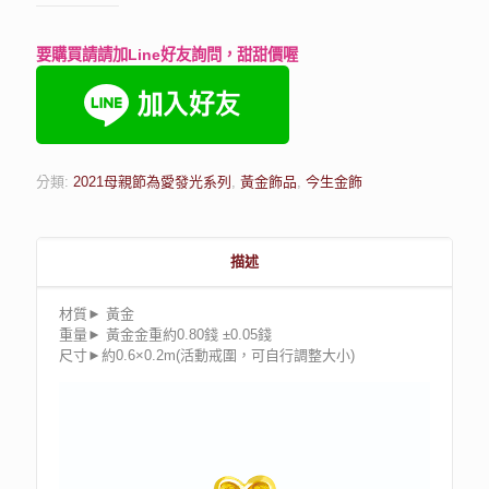
要購買請請加Line好友詢問，甜甜價喔
分類:
2021母親節為愛發光系列
,
黃金飾品
,
今生金飾
描述
材質► 黃金
重量► 黃金金重約0.80錢 ±0.05錢
尺寸►約0.6×0.2m(活動戒圍，可自行調整大小)