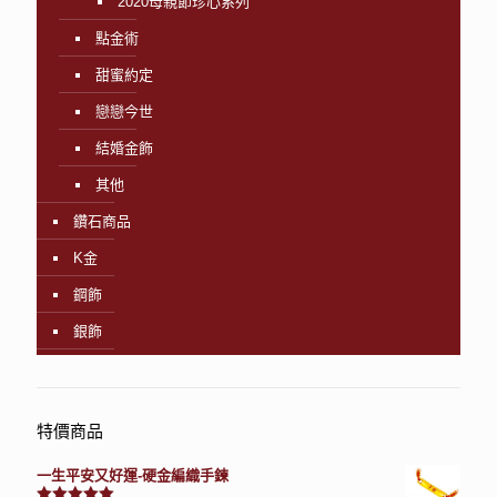
2020母親節珍心系列
點金術
甜蜜約定
戀戀今世
結婚金飾
其他
鑽石商品
K金
鋼飾
銀飾
特價商品
一生平安又好運-硬金編織手鍊