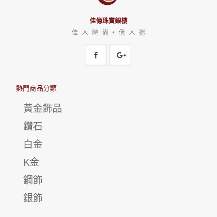
佳億珠寶銀樓
佳 人 時 尚 • 億 人 迷
熱門商品分類
黃金飾品
鑽石
白金
K金
鋼飾
銀飾