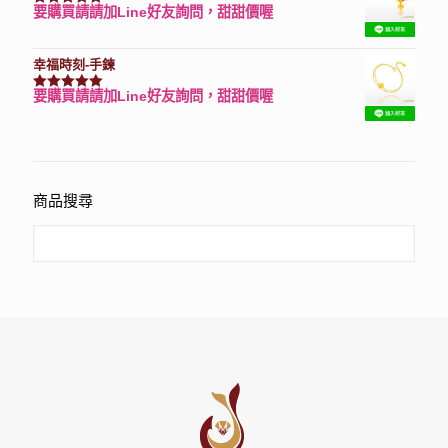
要購買請請加Line好友詢問，甜甜價喔
評分
7740
滿分 5
幸福時刻-手鍊
要購買請請加Line好友詢問，甜甜價喔
評分
3150
滿分 5
商品搜尋