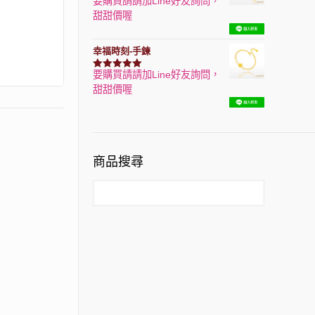
要購買請請加Line好友詢問，
評分
7740
滿分 5
甜甜價喔
幸福時刻-手鍊
要購買請請加Line好友詢問，
評分
3150
滿分 5
甜甜價喔
商品搜尋