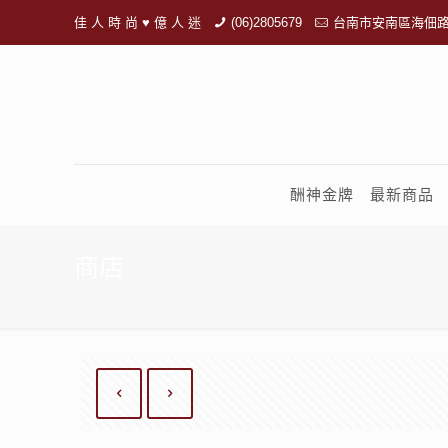
佳 人 時 尚 ♥ 億 人 迷
(06)2805679
台南市安南區海佃路
酬神金牌
最新商品
商店