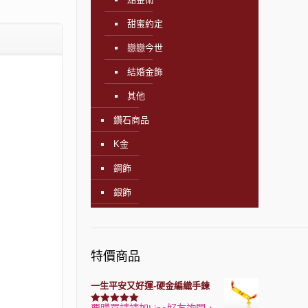
甜蜜約定
戀戀今世
結婚金飾
其他
鑽石商品
K金
鋼飾
銀飾
特價商品
一生平安又好運-硬金編織手鍊