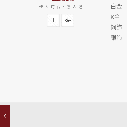
白金
佳 人 時 尚 • 億 人 迷
K金
鋼飾
銀飾