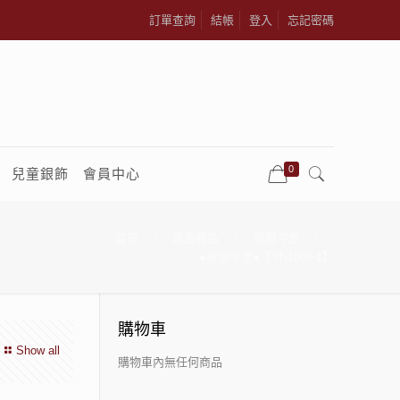
訂單查詢
結帳
登入
忘記密碼
0
兒童銀飾
會員中心
首頁
黃金飾品
戀戀今世
●戀戀今世●【YN1669-1】
購物車
Show all
購物車內無任何商品