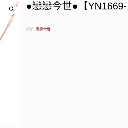
●戀戀今世●【YN1669-
分類:
戀戀今世