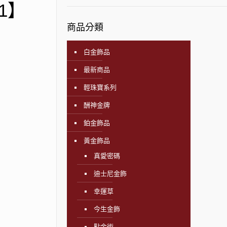
1】
商品分類
白金飾品
最新商品
輕珠寶系列
酬神金牌
鉑金飾品
黃金飾品
真愛密碼
迪士尼金飾
幸運草
今生金飾
點金術