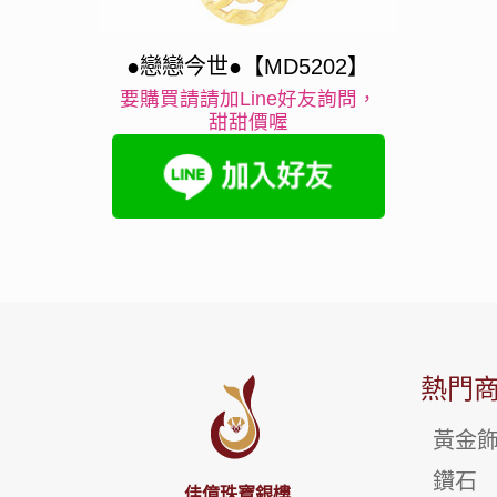
●戀戀今世●【MD5202】
要購買請請加Line好友詢問，
甜甜價喔
熱門
黃金
鑽石
佳億珠寶銀樓