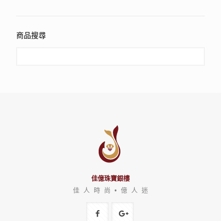
商品搜尋
佳億珠寶銀樓
佳 人 時 尚 • 億 人 迷