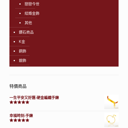
戀戀今世
結婚金飾
其他
鑽石商品
K金
鋼飾
銀飾
特價商品
一生平安又好運-硬金編織手鍊
評分
7740
滿分 5
幸福時刻-手鍊
評分
3150
滿分 5