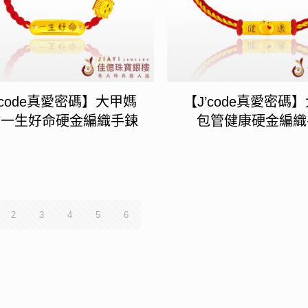
’code真愛密碼】大甲媽
【J’code真愛密碼
佑一生好命硬金編織手鍊
包管健康硬金編織
2
3
4
5
6