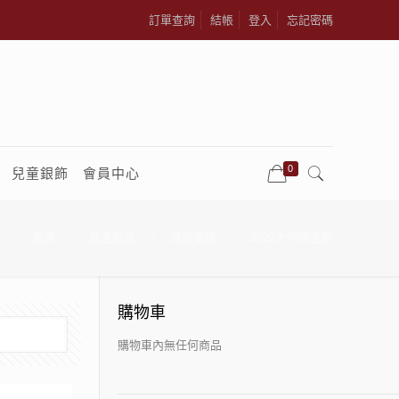
訂單查詢
結帳
登入
忘記密碼
0
兒童銀飾
會員中心
首頁
黃金飾品
真愛密碼
2022大甲媽金飾
購物車
購物車內無任何商品