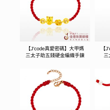
【J’code真愛密碼】大甲媽
【J
三太子助五錢硬金編織手鍊
三