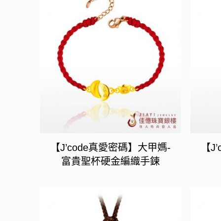
【J’code真愛密碼】大甲媽-
【J
富貴聖杯硬金編織手鍊