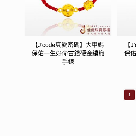
【J’code真愛密碼】大甲媽
【J
保佑一生好命古錢硬金編織
保
手鍊
1