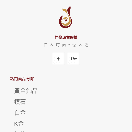
佳億珠寶銀樓
佳 人 時 尚 • 億 人 迷
熱門商品分類
黃金飾品
鑽石
白金
K金