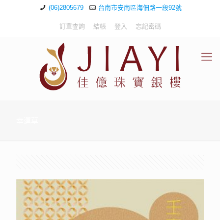
(06)2805679
台南市安南區海佃路一段92號
訂單查詢
結帳
登入
忘記密碼
幸運草