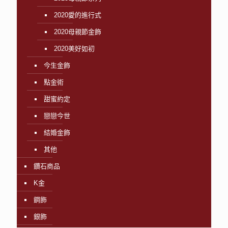
2020愛的進行式
2020母親節金飾
2020美好如初
今生金飾
點金術
甜蜜約定
戀戀今世
結婚金飾
其他
鑽石商品
K金
鋼飾
銀飾