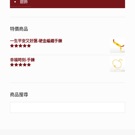
銀飾
特價商品
一生平安又好運-硬金編織手鍊
評分
7740
滿分 5
幸福時刻-手鍊
評分
3150
滿分 5
商品搜尋