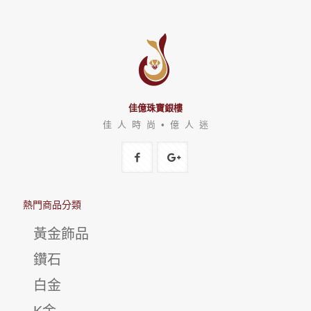
佳億珠寶銀樓
佳 人 時 尚 • 億 人 迷
熱門商品分類
黃金飾品
鑽石
白金
K金