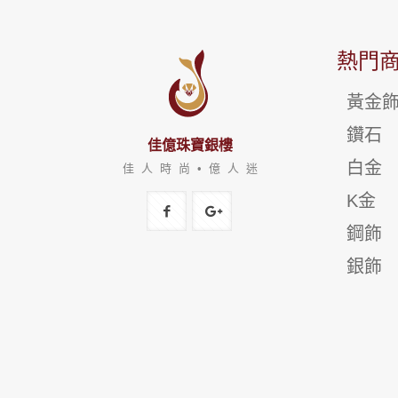
熱門
黃金
鑽石
佳億珠寶銀樓
白金
佳 人 時 尚 • 億 人 迷
K金
鋼飾
銀飾