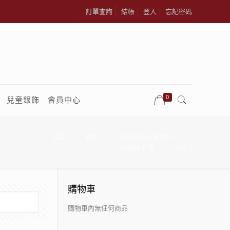
訂單查詢
結帳
登入
忘記密碼
0
兒童銀飾
會員中心
首頁
銀飾
呵護系列兒童銀飾
兒童銀手環
頁面 3
購物車
購物車內無任何商品