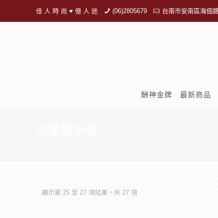
佳 人 時 尚 ♥ 億 人 迷
(06)2805679
台南市安南區海佃路
酬神金牌
最新商品
兒童銀手環
顯示第 25 至 27 項結果，共 27 項