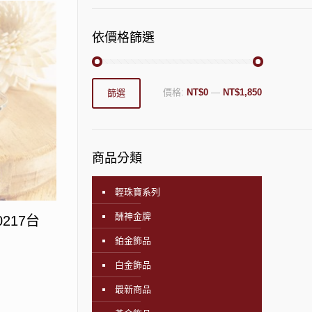
依價格篩選
價格:
NT$0
—
NT$1,850
篩選
商品分類
輕珠寶系列
酬神金牌
217台
鉑金飾品
白金飾品
最新商品