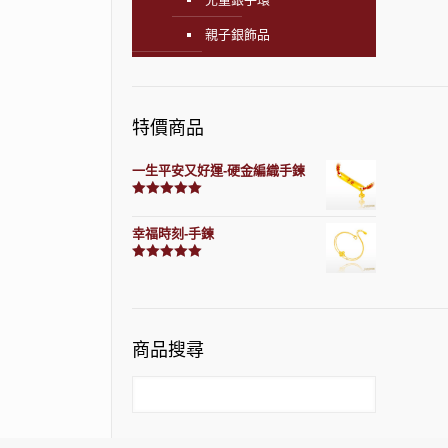
親子銀飾品
特價商品
一生平安又好運-硬金編織手鍊
評分
7740
滿分 5
幸福時刻-手鍊
評分
3150
滿分 5
商品搜尋