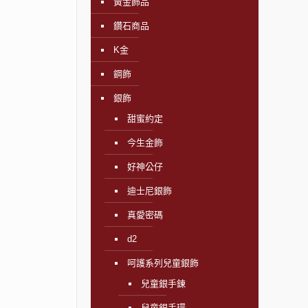
黃金飾品
鑽石商品
K金
鋼飾
銀飾
甜蜜約定
今生金飾
好神公仔
迪士尼銀飾
真愛密碼
d2
呵護系列兒童銀飾
兒童銀手鍊
兒童銀手環