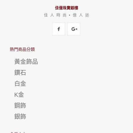
佳億珠寶銀樓
佳 人 時 尚 • 億 人 迷
熱門商品分類
黃金飾品
鑽石
白金
K金
鋼飾
銀飾