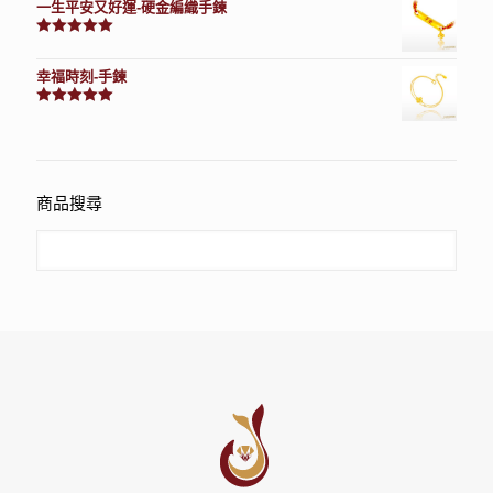
一生平安又好運-硬金編織手鍊
評分
7740
滿分 5
幸福時刻-手鍊
評分
3150
滿分 5
商品搜尋