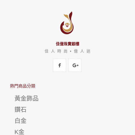
佳億珠寶銀樓
佳 人 時 尚 • 億 人 迷
熱門商品分類
黃金飾品
鑽石
白金
K金