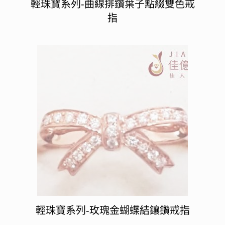
輕珠寶系列-曲線排鑽葉子點綴雙色戒
指
輕珠寶系列-玫瑰金蝴蝶結鑲鑽戒指