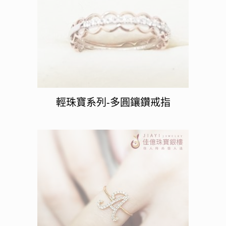
輕珠寶系列-多圓鑲鑽戒指