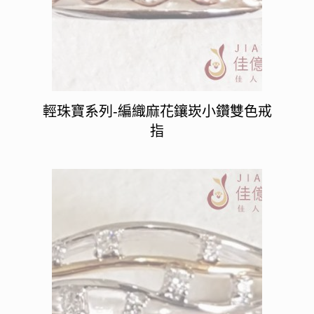
輕珠寶系列-編織麻花鑲崁小鑽雙色戒
指