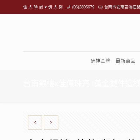
佳 人 時 尚 ♥ 億 人 迷
(06)2805679
台南市安南區海佃路
酬神金牌
最新商品
台南銀樓x佳億珠寶 I黃金擺件這