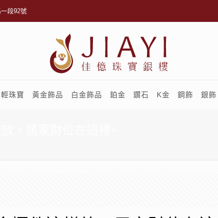
一段92號
輕珠寶
黃金飾品
白金飾品
鉑金
鑽石
K金
鋼飾
銀飾
樣放，居家財位在這裡~