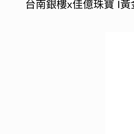
台南銀樓x佳億珠寶 I