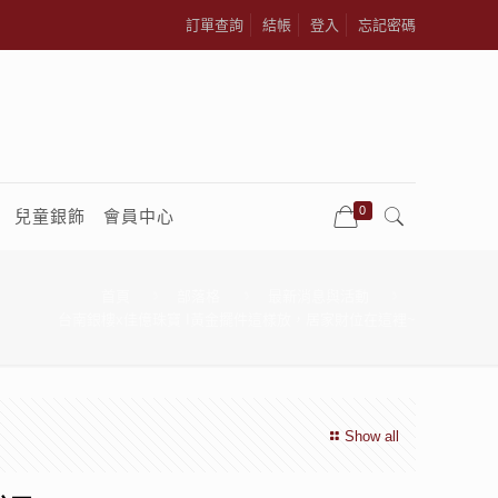
訂單查詢
結帳
登入
忘記密碼
0
兒童銀飾
會員中心
首頁
部落格
最新消息與活動
台南銀樓x佳億珠寶 I黃金擺件這樣放，居家財位在這裡~
Show all