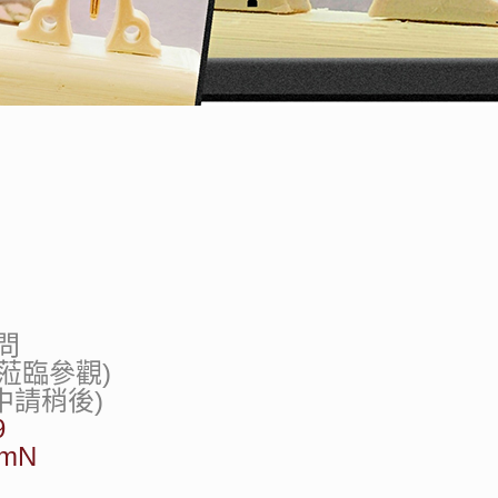
問
蒞臨參觀)
線中請稍後)
9
EKmN