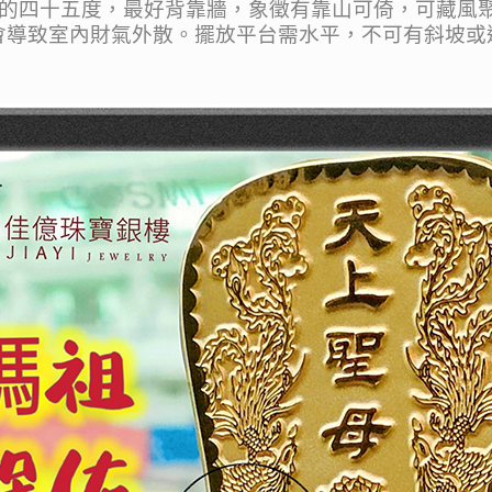
四十五度，最好背靠牆，象徵有靠山可倚，可藏風聚
導致室內財氣外散。擺放平台需水平，不可有斜坡或遮