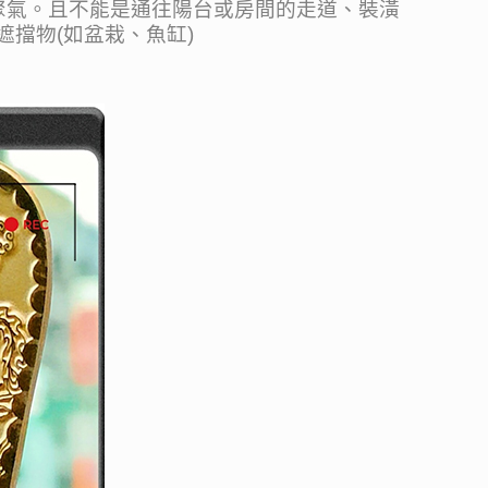
氣。且不能是通往陽台或房間的走道、裝潢
擋物(如盆栽、魚缸)