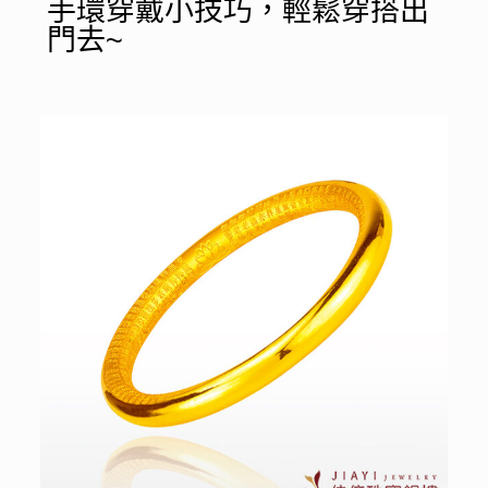
手環穿戴小技巧，輕鬆穿搭出
門去~