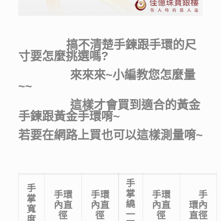
搞不清楚手鍊跟手環的尺
寸要怎麼挑選嗎?
來來來~小編教您怎麼量
~~
這樣才會買到適合的黃金
手鍊跟黃金手環唷~
若要在網路上買也可以這樣測量唷~
手
手
掌
手環
手環
手環
手
掌
繞
內直
內直
內直
環內
寬
一
徑
徑
徑
直徑
度