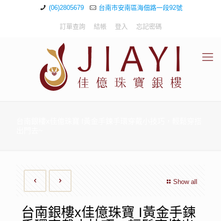
(06)2805679
台南市安南區海佃路一段92號
訂單查詢
結帳
登入
忘記密碼
台南銀樓x佳億珠寶 I黃金手鍊手環穿戴小技巧，輕鬆穿搭
出門去~
Show all
台南銀樓x佳億珠寶 I黃金手鍊