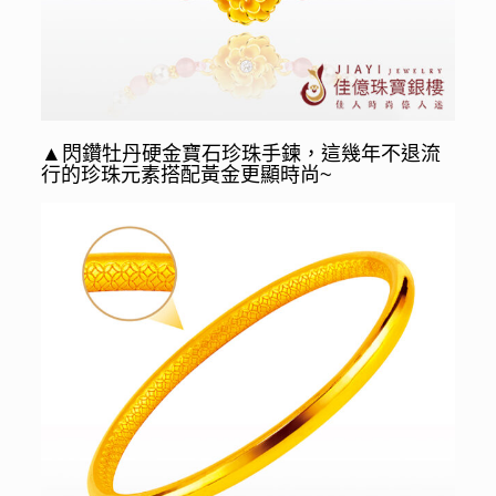
▲
閃鑽牡丹硬金寶石珍珠手鍊，這幾年不退流
行的珍珠元素搭配黃金更顯時尚~