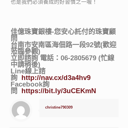
也是我們必須養成的好習慣之一喔！
佳億珠寶銀樓-您安心託付的珠寶顧
問
台南市安南區海佃路一段92號(歡迎
蒞臨參觀)
立即諮詢 電話：06-2805679 (忙線
中請稍後)
Line線上諮
詢
http://nav.cx/d3a4hv9
Facebook詢
問
https://bit.ly/3uCEKmN
christine790309