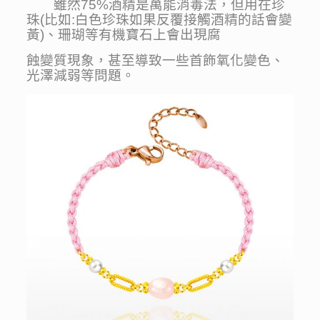
雖然75%酒精是萬能消毒法，但用在珍
珠(比如:白色珍珠如果反覆接觸酒精的話會變
黃)、珊瑚等有機寶石上會出現腐
蝕變質現象，甚至導致一些首飾氧化變色、
光澤減弱等問題。