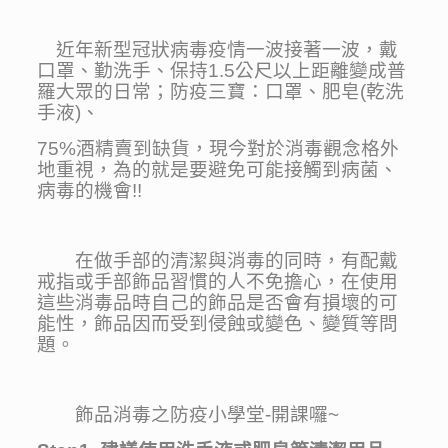
近年新型冠狀病毒疫情一波接著一波，戴
口罩、勤洗手、保持1.5公尺以上距離變成普
羅大眾的日常；防疫三寶：口罩、肥皂(乾洗
手液)、
75%酒精賣到缺貨，現今對於消毒觀念格外
地重視，為的就是要避免可能接觸到病菌、
病毒的機會!!
在做手部的清潔與消毒的同時，有配戴
戒指或手部飾品習慣的人不免擔心，在使用
這些消毒品時自己的飾品是否會有損壞的可
能性，飾品因
而受到侵蝕或變色、變質等問
題。
飾品消毒之防疫小學堂-開課囉~