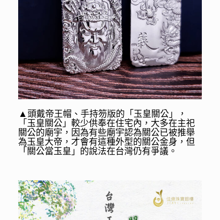
▲
頭戴帝王帽、手持笏版的「玉皇關公」，
「玉皇關公」較少供奉在住宅內，大多在主祀
關公的廟宇，因為有些廟宇認為關公已被推舉
為玉皇大帝，才會有這種外型的關公金身，但
「關公當玉皇」的說法在台灣仍有爭議。