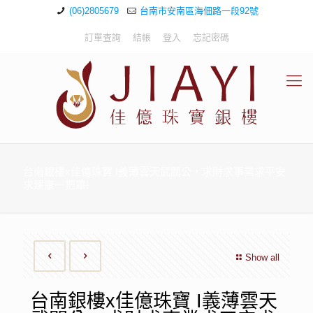
(06)2805679
台南市安南區海佃路一段92號
訂單查詢
結帳
登入
忘記密碼
台南銀樓x佳億珠寶 I義薄雲天武關公，求財求事業求平安
求建康一把罩!
Show all
台南銀樓x佳億珠寶 I義薄雲天