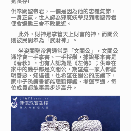
氣長存!
供奉關聖帝君，一個是因為他的忠義氣節，
一身正氣，世人認為邪魔妖孽見到關聖帝君
便會退避三舍不敢靠近。
此外，財神是掌管天上財富的神，而關公
則被民間奉為「武財神」。
坐姿關聖帝君通常是「文關公」，文關公
通常會一手拿書、一手捋鬚，據說那本書是
《春秋》，也有人認為是《左傳》；供奉在
家中的幾乎都是文關公，期望這一家人都能
明善惡、知達禮，也希望在關公的庇護下，
家中子孫讀書都能聰穎博識、考運亨通，每
位成員都能事業步步高升。