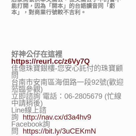
能打開，因為「開本」的台語讀音同「虧
本」，對商業行號較不吉利。
好神公仔在這裡
https://reurl.cc/z6Vy7Q
佳億珠寶銀樓-您安心託付的珠寶顧
問
台南市安南區海佃路一段92號(歡迎
蒞臨參觀)
立即諮詢 電話：06-2805679 (忙線
中請稍後)
Line線上諮
詢
http://nav.cx/d3a4hv9
Facebook詢
問
https://bit.ly/3uCEKmN