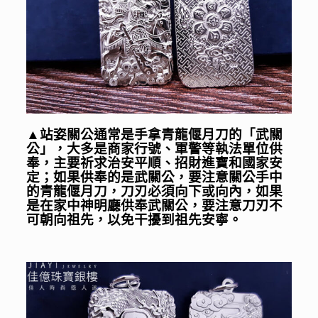
▲
站姿關公通常是手拿青龍偃月刀的「武關
公」，大多是商家行號、軍警等執法單位供
奉，主要祈求治安平順、招財進寶和國家安
定；如果供奉的是武關公，要注意關公手中
的青龍偃月刀，刀刃必須向下或向內，如果
是在家中神明廳供奉武關公，要注意刀刃不
可朝向祖先，以免干擾到祖先安寧。