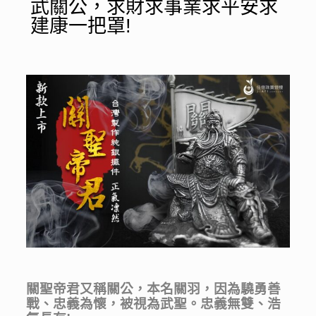
武關公，求財求事業求平安求
建康一把罩!
關聖帝君又稱關公，本名關羽，因為驍勇善
戰、忠義為懷，被視為武聖。忠義無雙、浩