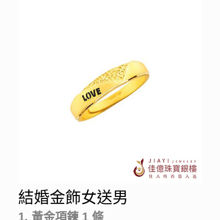
結婚金飾女送男
1. 黃金項鍊 1 條