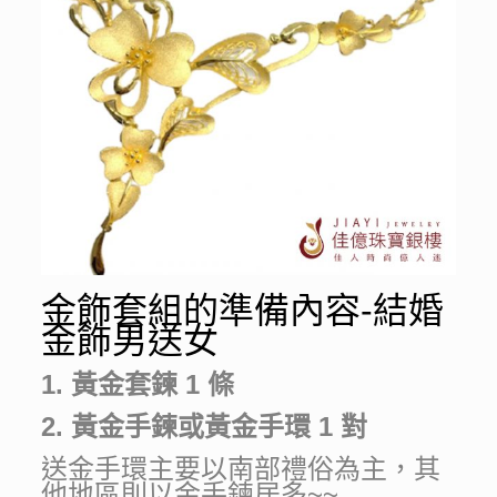
金飾套組的準備內容-
結婚
金飾男送女
1. 黃金套鍊 1 條
2. 黃金手鍊或黃金手環 1 對
送金手環主要以南部禮俗為主，其
他地區則以金手鍊居多~~