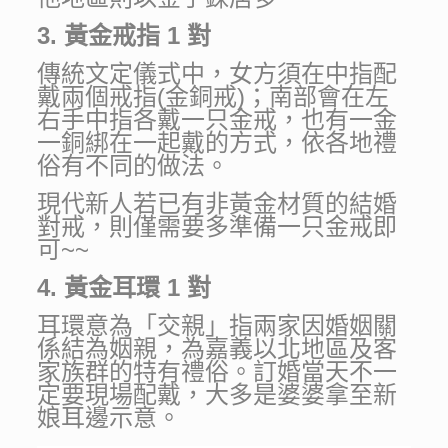
3. 黃金戒指 1 對
傳統文定儀式中，女方須在中指配
戴兩個戒指(金銅戒)；南部會在左
右手中指各戴一只金戒，也有一金
一銅綁在一起戴的方式，依各地禮
俗有不同的做法。
現代新人若已有非黃金材質的結婚
對戒，則僅需要多準備一只金戒即
可~~
4. 黃金耳環 1 對
耳環意為「交親」指兩家因婚姻關
係結為姻親，為嘉義以北地區及客
家族群的特有禮俗。訂婚當天不一
定要現場配戴，大多是婆婆拿至新
娘耳邊示意。