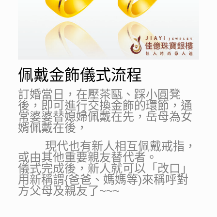
佩戴金飾儀式流程
訂婚當日，在壓茶甌、踩小圓凳
後，即可進行交換金飾的環節，通
常婆婆替媳婦佩戴在先，岳母為女
婿佩戴在後，
現代也有新人相互佩戴戒指，
或由其他重要親友替代者。
儀式完成後，新人就可以「改口」
用新稱謂{爸爸、媽媽等)來稱呼對
方父母及親友了~~~