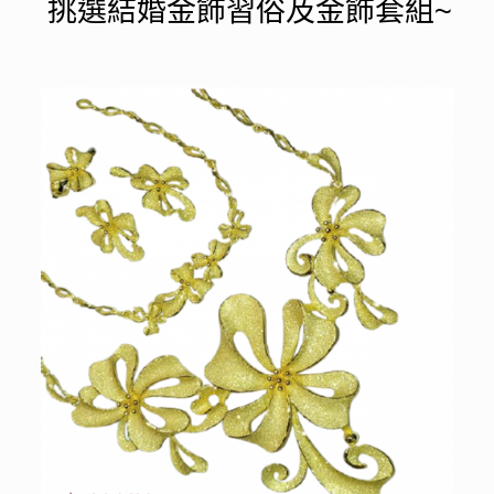
挑選結婚金飾習俗及金飾套組~