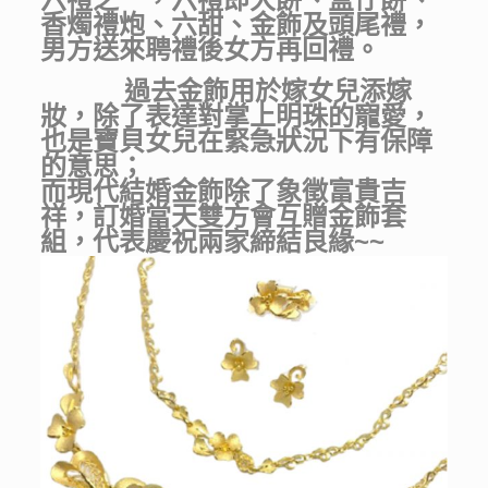
香燭禮炮、六甜、金飾及頭尾禮，
男方送來聘禮後女方再回禮。
過去金飾用於嫁女兒添嫁
妝，除了表達對掌上明珠的寵愛，
也是寶貝女兒在緊急狀況下有保障
的意思；
而現代結婚金飾除了象徵富貴吉
祥，訂婚當天雙方會互贈金飾套
組，代表慶祝兩家締結良緣~~