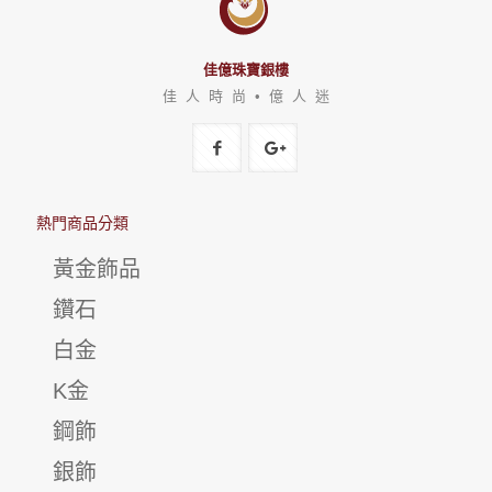
佳億珠寶銀樓
佳 人 時 尚 • 億 人 迷
熱門商品分類
黃金飾品
鑽石
白金
K金
鋼飾
銀飾